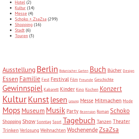
Hotel
(2)
Kultur
(14)
Messe
(4)
Schoko + ZsaZsa
(299)
Shopping
(16)
Stadt
(6)
Touren
(3)
Tags
Berlin
Buch
Ausstellung
Bücher
Design
Botanischer Garten
Familie
Essen
Festival
Fest
Film
Geschichte
Freunde
Gewinnspiel
Konzert
Kinder
Kabarett
Kino
Kochen
Kultur
Kunst
lesen
Mitmachen
Messe
Mode
Lesung
Mops
Musik
Museum
Schoko
Party
Roman
Rezension
Tagebuch
Show
Theater
Shopping
Tanzen
Sonntag
Sport
ZsaZsa
Wochenende
Trinken
Verlosung
Weihnachten