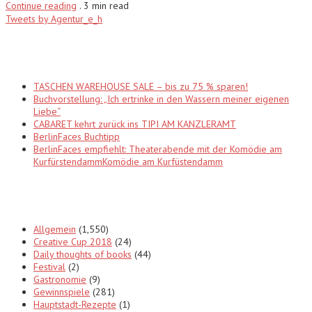
Continue reading
.
3 min read
Tweets by Agentur_e_h
Recent Posts
TASCHEN WAREHOUSE SALE – bis zu 75 % sparen!
Buchvorstellung: „Ich ertrinke in den Wassern meiner eigenen
Liebe“
CABARET kehrt zurück ins TIPI AM KANZLERAMT
BerlinFaces Buchtipp
BerlinFaces empfiehlt: Theaterabende mit der Komödie am
KurfürstendammKomödie am Kurfüstendamm
Categories
Allgemein
(1,550)
Creative Cup 2018
(24)
Daily thoughts of books
(44)
Festival
(2)
Gastronomie
(9)
Gewinnspiele
(281)
Hauptstadt-Rezepte
(1)