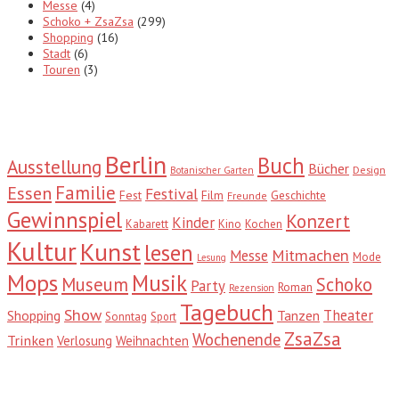
Messe
(4)
Schoko + ZsaZsa
(299)
Shopping
(16)
Stadt
(6)
Touren
(3)
Tags
Berlin
Buch
Ausstellung
Bücher
Design
Botanischer Garten
Familie
Essen
Festival
Fest
Film
Geschichte
Freunde
Gewinnspiel
Konzert
Kinder
Kabarett
Kino
Kochen
Kultur
Kunst
lesen
Mitmachen
Messe
Mode
Lesung
Mops
Musik
Museum
Schoko
Party
Roman
Rezension
Tagebuch
Show
Theater
Shopping
Tanzen
Sonntag
Sport
ZsaZsa
Wochenende
Trinken
Verlosung
Weihnachten
Suche