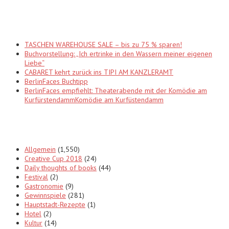
Recent Posts
TASCHEN WAREHOUSE SALE – bis zu 75 % sparen!
Buchvorstellung: „Ich ertrinke in den Wassern meiner eigenen
Liebe“
CABARET kehrt zurück ins TIPI AM KANZLERAMT
BerlinFaces Buchtipp
BerlinFaces empfiehlt: Theaterabende mit der Komödie am
KurfürstendammKomödie am Kurfüstendamm
Categories
Allgemein
(1,550)
Creative Cup 2018
(24)
Daily thoughts of books
(44)
Festival
(2)
Gastronomie
(9)
Gewinnspiele
(281)
Hauptstadt-Rezepte
(1)
Hotel
(2)
Kultur
(14)