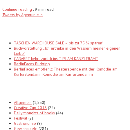
Continue reading
.
9 min read
Tweets by Agentur_e_h
Recent Posts
TASCHEN WAREHOUSE SALE – bis zu 75 % sparen!
Buchvorstellung: „Ich ertrinke in den Wassern meiner eigenen
Liebe“
CABARET kehrt zurück ins TIPI AM KANZLERAMT
BerlinFaces Buchtipp
BerlinFaces empfiehlt: Theaterabende mit der Komödie am
KurfürstendammKomödie am Kurfüstendamm
Categories
Allgemein
(1,550)
Creative Cup 2018
(24)
Daily thoughts of books
(44)
Festival
(2)
Gastronomie
(9)
Gewinnspiele
(281)