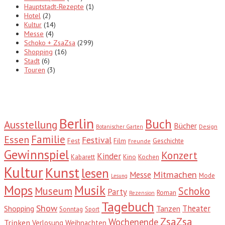
Hauptstadt-Rezepte
(1)
Hotel
(2)
Kultur
(14)
Messe
(4)
Schoko + ZsaZsa
(299)
Shopping
(16)
Stadt
(6)
Touren
(3)
Tags
Berlin
Buch
Ausstellung
Bücher
Design
Botanischer Garten
Familie
Essen
Festival
Fest
Film
Geschichte
Freunde
Gewinnspiel
Konzert
Kinder
Kabarett
Kino
Kochen
Kultur
Kunst
lesen
Mitmachen
Messe
Mode
Lesung
Mops
Musik
Museum
Schoko
Party
Roman
Rezension
Tagebuch
Show
Theater
Shopping
Tanzen
Sonntag
Sport
ZsaZsa
Wochenende
Trinken
Verlosung
Weihnachten