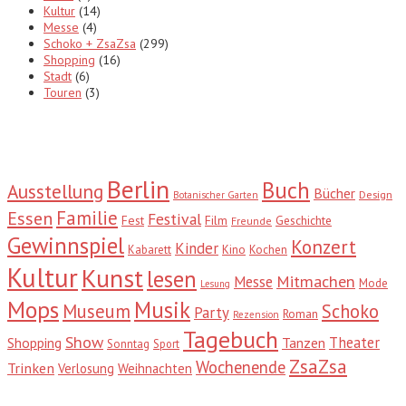
Kultur
(14)
Messe
(4)
Schoko + ZsaZsa
(299)
Shopping
(16)
Stadt
(6)
Touren
(3)
Tags
Berlin
Buch
Ausstellung
Bücher
Design
Botanischer Garten
Familie
Essen
Festival
Fest
Film
Geschichte
Freunde
Gewinnspiel
Konzert
Kinder
Kabarett
Kino
Kochen
Kultur
Kunst
lesen
Mitmachen
Messe
Mode
Lesung
Mops
Musik
Museum
Schoko
Party
Roman
Rezension
Tagebuch
Show
Theater
Shopping
Tanzen
Sonntag
Sport
ZsaZsa
Wochenende
Trinken
Verlosung
Weihnachten