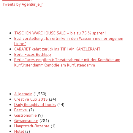
Tweets by Agentur_e_h
Recent Posts
TASCHEN WAREHOUSE SALE – bis zu 75 % sparen!
Buchvorstellung: „Ich ertrinke in den Wassern meiner eigenen
Liebe“
CABARET kehrt zurück ins TIPI AM KANZLERAMT
BerlinFaces Buchtipp
BerlinFaces empfiehlt: Theaterabende mit der Komödie am
KurfürstendammKomödie am Kurfüstendamm
Categories
Allgemein
(1,550)
Creative Cup 2018
(24)
Daily thoughts of books
(44)
Festival
(2)
Gastronomie
(9)
Gewinnspiele
(281)
Hauptstadt-Rezepte
(1)
Hotel
(2)