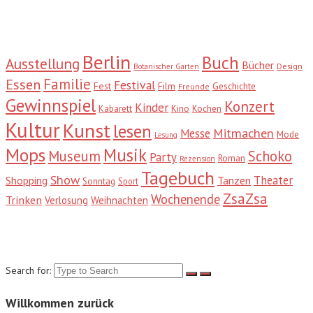
Tags
Berlin
Buch
Ausstellung
Bücher
Design
Botanischer Garten
Familie
Essen
Festival
Fest
Film
Geschichte
Freunde
Gewinnspiel
Konzert
Kinder
Kabarett
Kino
Kochen
Kultur
Kunst
lesen
Mitmachen
Messe
Mode
Lesung
Mops
Musik
Museum
Schoko
Party
Roman
Rezension
Tagebuch
Show
Theater
Shopping
Tanzen
Sonntag
Sport
ZsaZsa
Wochenende
Trinken
Verlosung
Weihnachten
Suche
Search for:
Willkommen zurück