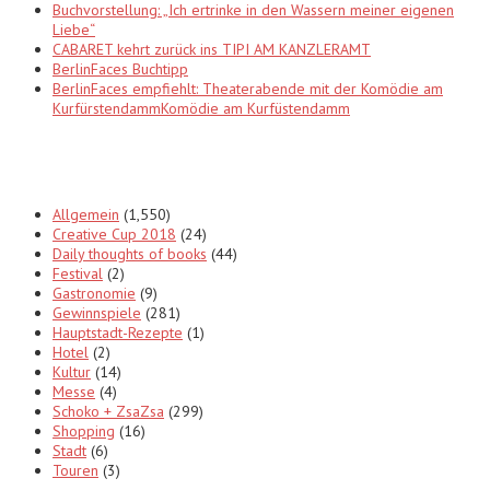
Buchvorstellung: „Ich ertrinke in den Wassern meiner eigenen
Liebe“
CABARET kehrt zurück ins TIPI AM KANZLERAMT
BerlinFaces Buchtipp
BerlinFaces empfiehlt: Theaterabende mit der Komödie am
KurfürstendammKomödie am Kurfüstendamm
Categories
Allgemein
(1,550)
Creative Cup 2018
(24)
Daily thoughts of books
(44)
Festival
(2)
Gastronomie
(9)
Gewinnspiele
(281)
Hauptstadt-Rezepte
(1)
Hotel
(2)
Kultur
(14)
Messe
(4)
Schoko + ZsaZsa
(299)
Shopping
(16)
Stadt
(6)
Touren
(3)