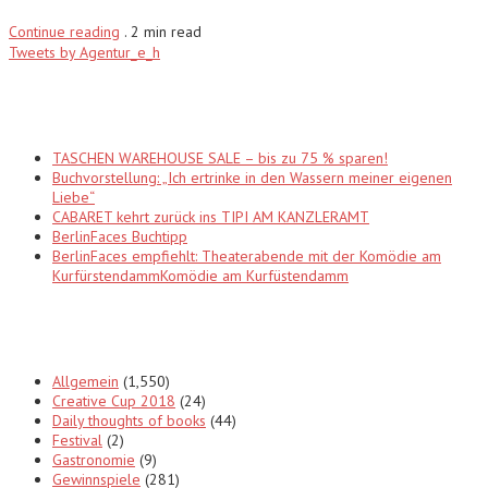
Continue reading
.
2 min read
Tweets by Agentur_e_h
Recent Posts
TASCHEN WAREHOUSE SALE – bis zu 75 % sparen!
Buchvorstellung: „Ich ertrinke in den Wassern meiner eigenen
Liebe“
CABARET kehrt zurück ins TIPI AM KANZLERAMT
BerlinFaces Buchtipp
BerlinFaces empfiehlt: Theaterabende mit der Komödie am
KurfürstendammKomödie am Kurfüstendamm
Categories
Allgemein
(1,550)
Creative Cup 2018
(24)
Daily thoughts of books
(44)
Festival
(2)
Gastronomie
(9)
Gewinnspiele
(281)