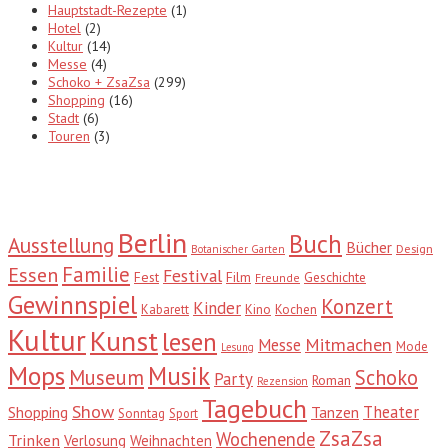
Hauptstadt-Rezepte
(1)
Hotel
(2)
Kultur
(14)
Messe
(4)
Schoko + ZsaZsa
(299)
Shopping
(16)
Stadt
(6)
Touren
(3)
Tags
Berlin
Buch
Ausstellung
Bücher
Design
Botanischer Garten
Familie
Essen
Festival
Fest
Film
Geschichte
Freunde
Gewinnspiel
Konzert
Kinder
Kabarett
Kino
Kochen
Kultur
Kunst
lesen
Mitmachen
Messe
Mode
Lesung
Mops
Musik
Museum
Schoko
Party
Roman
Rezension
Tagebuch
Show
Theater
Shopping
Tanzen
Sonntag
Sport
ZsaZsa
Wochenende
Trinken
Verlosung
Weihnachten