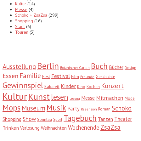
Kultur
(14)
Messe
(4)
Schoko + ZsaZsa
(299)
Shopping
(16)
Stadt
(6)
Touren
(3)
Tags
Berlin
Buch
Ausstellung
Bücher
Design
Botanischer Garten
Familie
Essen
Festival
Fest
Film
Geschichte
Freunde
Gewinnspiel
Konzert
Kinder
Kabarett
Kino
Kochen
Kultur
Kunst
lesen
Mitmachen
Messe
Mode
Lesung
Mops
Musik
Museum
Schoko
Party
Roman
Rezension
Tagebuch
Show
Theater
Shopping
Tanzen
Sonntag
Sport
ZsaZsa
Wochenende
Trinken
Verlosung
Weihnachten