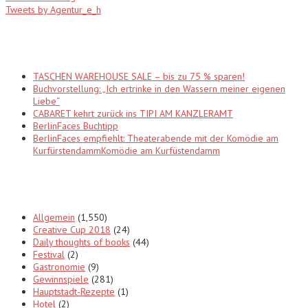
Tweets by Agentur_e_h
Recent Posts
TASCHEN WAREHOUSE SALE – bis zu 75 % sparen!
Buchvorstellung: „Ich ertrinke in den Wassern meiner eigenen
Liebe“
CABARET kehrt zurück ins TIPI AM KANZLERAMT
BerlinFaces Buchtipp
BerlinFaces empfiehlt: Theaterabende mit der Komödie am
KurfürstendammKomödie am Kurfüstendamm
Categories
Allgemein
(1,550)
Creative Cup 2018
(24)
Daily thoughts of books
(44)
Festival
(2)
Gastronomie
(9)
Gewinnspiele
(281)
Hauptstadt-Rezepte
(1)
Hotel
(2)