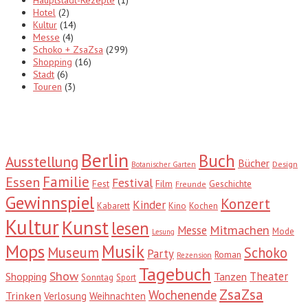
Hotel
(2)
Kultur
(14)
Messe
(4)
Schoko + ZsaZsa
(299)
Shopping
(16)
Stadt
(6)
Touren
(3)
Tags
Berlin
Buch
Ausstellung
Bücher
Design
Botanischer Garten
Familie
Essen
Festival
Fest
Film
Geschichte
Freunde
Gewinnspiel
Konzert
Kinder
Kabarett
Kino
Kochen
Kultur
Kunst
lesen
Mitmachen
Messe
Mode
Lesung
Mops
Musik
Museum
Schoko
Party
Roman
Rezension
Tagebuch
Show
Theater
Shopping
Tanzen
Sonntag
Sport
ZsaZsa
Wochenende
Trinken
Verlosung
Weihnachten