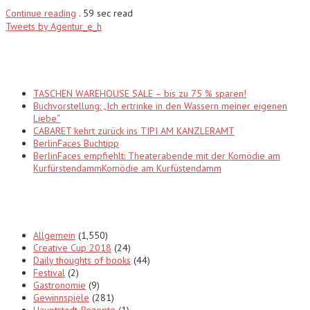
Continue reading
.
59 sec read
Tweets by Agentur_e_h
Recent Posts
TASCHEN WAREHOUSE SALE – bis zu 75 % sparen!
Buchvorstellung: „Ich ertrinke in den Wassern meiner eigenen
Liebe“
CABARET kehrt zurück ins TIPI AM KANZLERAMT
BerlinFaces Buchtipp
BerlinFaces empfiehlt: Theaterabende mit der Komödie am
KurfürstendammKomödie am Kurfüstendamm
Categories
Allgemein
(1,550)
Creative Cup 2018
(24)
Daily thoughts of books
(44)
Festival
(2)
Gastronomie
(9)
Gewinnspiele
(281)
Hauptstadt-Rezepte
(1)