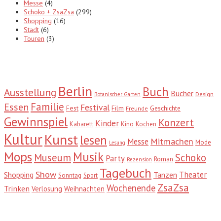
Messe
(4)
Schoko + ZsaZsa
(299)
Shopping
(16)
Stadt
(6)
Touren
(3)
Tags
Berlin
Buch
Ausstellung
Bücher
Design
Botanischer Garten
Familie
Essen
Festival
Fest
Film
Geschichte
Freunde
Gewinnspiel
Konzert
Kinder
Kabarett
Kino
Kochen
Kultur
Kunst
lesen
Mitmachen
Messe
Mode
Lesung
Mops
Musik
Museum
Schoko
Party
Roman
Rezension
Tagebuch
Show
Theater
Shopping
Tanzen
Sonntag
Sport
ZsaZsa
Wochenende
Trinken
Verlosung
Weihnachten
Suche