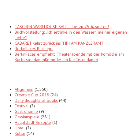
Recent Posts
TASCHEN WAREHOUSE SALE – bis zu 75 % sparen!
Buchvorstellung: „Ich ertrinke in den Wassern meiner eigenen
Liebe“
CABARET kehrt zurück ins TIPI AM KANZLERAMT
BerlinFaces Buchtipp
BerlinFaces empfiehlt: Theaterabende mit der Komödie am
KurfürstendammKomödie am Kurfüstendamm
Categories
Allgemein
(1,550)
Creative Cup 2018
(24)
Daily thoughts of books
(44)
Festival
(2)
Gastronomie
(9)
Gewinnspiele
(281)
Hauptstadt-Rezepte
(1)
Hotel
(2)
Kultur
(14)