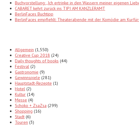
Buchvorstellung: „Ich ertrinke in den Wassern meiner eigenen Lieb
CABARET kehrt zurück ins TIPI AM KANZLERAMT
BerlinFaces Buchtipp
BerlinFaces empfiehlt: Theaterabende mit der Komödie am Kur
Categories
Allgemein
(1,550)
Creative Cup 2018
(24)
Daily thoughts of books
(44)
Festival
(2)
Gastronomie
(9)
Gewinnspiele
(281)
Hauptstadt-Rezepte
(1)
Hotel
(2)
Kultur
(14)
Messe
(4)
Schoko + ZsaZsa
(299)
Shopping
(16)
Stadt
(6)
Touren
(3)
Tags