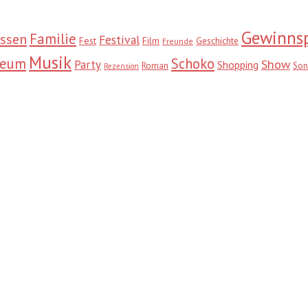
Gewinnsp
Familie
ssen
Festival
Fest
Film
Geschichte
Freunde
Musik
seum
Schoko
Show
Party
Shopping
Roman
Son
Rezension