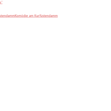
e“
fürstendammKomödie am Kurfüstendamm