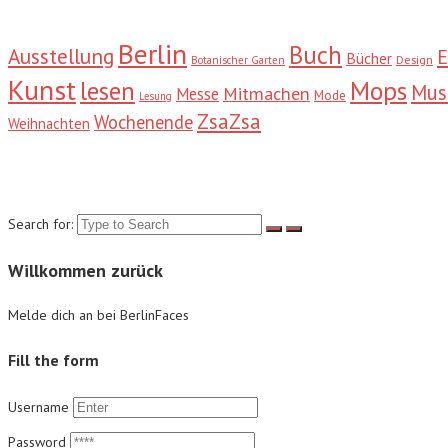
Berlin
Buch
Ausstellung
E
Bücher
Design
Botanischer Garten
Kunst
Mops
lesen
Mu
Mitmachen
Messe
Mode
Lesung
ZsaZsa
Wochenende
Weihnachten
Suche
Search for:
Willkommen zurück
Melde dich an bei BerlinFaces
Fill the form
Username
Password