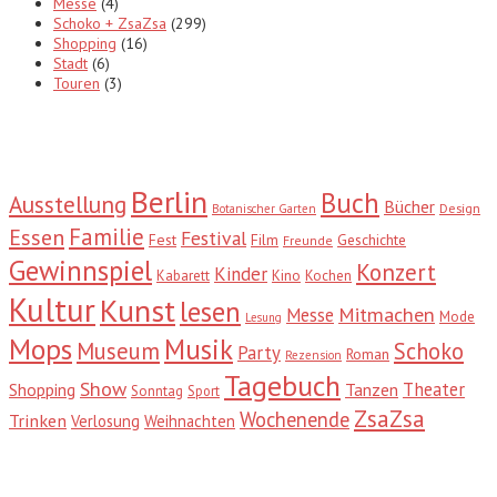
Messe
(4)
Schoko + ZsaZsa
(299)
Shopping
(16)
Stadt
(6)
Touren
(3)
Tags
Berlin
Buch
Ausstellung
Bücher
Design
Botanischer Garten
Familie
Essen
Festival
Fest
Film
Geschichte
Freunde
Gewinnspiel
Konzert
Kinder
Kabarett
Kino
Kochen
Kultur
Kunst
lesen
Mitmachen
Messe
Mode
Lesung
Mops
Musik
Museum
Schoko
Party
Roman
Rezension
Tagebuch
Show
Theater
Shopping
Tanzen
Sonntag
Sport
ZsaZsa
Wochenende
Trinken
Verlosung
Weihnachten
Suche