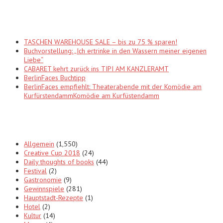
Recent Posts
TASCHEN WAREHOUSE SALE – bis zu 75 % sparen!
Buchvorstellung: „Ich ertrinke in den Wassern meiner eigenen
Liebe“
CABARET kehrt zurück ins TIPI AM KANZLERAMT
BerlinFaces Buchtipp
BerlinFaces empfiehlt: Theaterabende mit der Komödie am
KurfürstendammKomödie am Kurfüstendamm
Categories
Allgemein
(1,550)
Creative Cup 2018
(24)
Daily thoughts of books
(44)
Festival
(2)
Gastronomie
(9)
Gewinnspiele
(281)
Hauptstadt-Rezepte
(1)
Hotel
(2)
Kultur
(14)