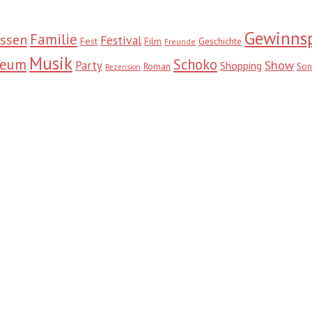
Gewinnsp
Familie
ssen
Festival
Fest
Film
Geschichte
Freunde
Musik
seum
Schoko
Show
Party
Shopping
Roman
Son
Rezension