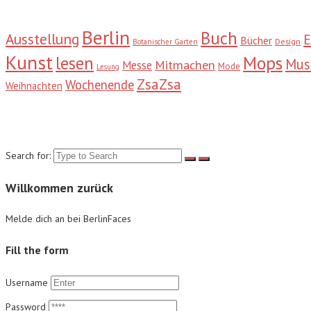
Berlin
Buch
Ausstellung
E
Bücher
Design
Botanischer Garten
Kunst
Mops
lesen
Mu
Mitmachen
Messe
Mode
Lesung
ZsaZsa
Wochenende
Weihnachten
Suche
Search for:
Willkommen zurück
Melde dich an bei BerlinFaces
Fill the form
Username
Password