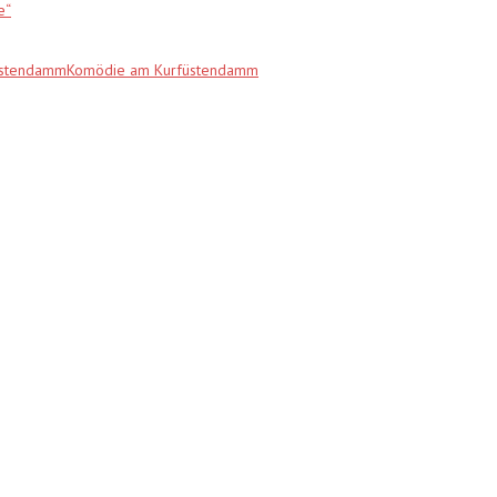
e“
fürstendammKomödie am Kurfüstendamm