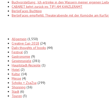
Buchvorstellung: „Ich ertrinke in den Wassern meiner eigenen Lieb
CABARET kehrt zurück ins TIPI AM KANZLERAMT
BerlinFaces Buchtipp
BerlinFaces empfiehlt: Theaterabende mit der Komödie am Kur
Categories
Allgemein
(1,550)
Creative Cup 2018
(24)
Daily thoughts of books
(44)
Festival
(2)
Gastronomie
(9)
Gewinnspiele
(281)
Hauptstadt-Rezepte
(1)
Hotel
(2)
Kultur
(14)
Messe
(4)
Schoko + ZsaZsa
(299)
Shopping
(16)
Stadt
(6)
Touren
(3)
Tags