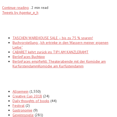
Continue reading
.
2 min read
Tweets by Agentur_e_h
Recent Posts
TASCHEN WAREHOUSE SALE – bis zu 75 % sparen!
Buchvorstellung: „Ich ertrinke in den Wassern meiner eigenen
Liebe“
CABARET kehrt zurück ins TIPI AM KANZLERAMT
BerlinFaces Buchtipp
BerlinFaces empfiehlt: Theaterabende mit der Komödie am
KurfürstendammKomödie am Kurfüstendamm
Categories
Allgemein
(1,550)
Creative Cup 2018
(24)
Daily thoughts of books
(44)
Festival
(2)
Gastronomie
(9)
Gewinnspiele
(281)