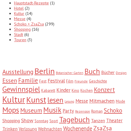
Hauptstadt-Rezepte
(1)
Hotel
(2)
Kultur
(14)
Messe
(4)
Schoko + ZsaZsa
(299)
Shopping
(16)
Stadt
(6)
Touren
(3)
Tags
Berlin
Buch
Ausstellung
Bücher
Design
Botanischer Garten
Familie
Essen
Festival
Fest
Film
Geschichte
Freunde
Gewinnspiel
Konzert
Kinder
Kabarett
Kino
Kochen
Kultur
Kunst
lesen
Mitmachen
Messe
Mode
Lesung
Mops
Musik
Museum
Schoko
Party
Roman
Rezension
Tagebuch
Show
Theater
Shopping
Tanzen
Sonntag
Sport
ZsaZsa
Wochenende
Trinken
Verlosung
Weihnachten