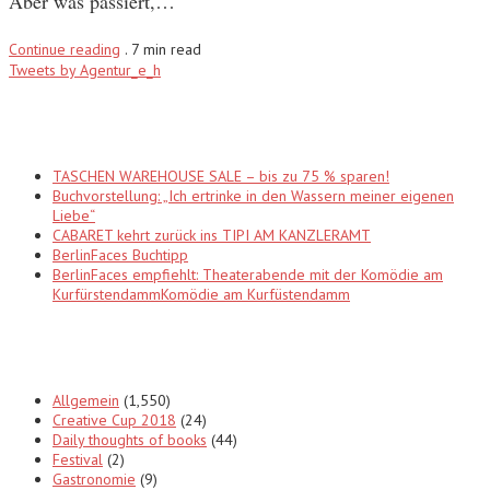
Aber was passiert,…
Continue reading
.
7 min read
Tweets by Agentur_e_h
Recent Posts
TASCHEN WAREHOUSE SALE – bis zu 75 % sparen!
Buchvorstellung: „Ich ertrinke in den Wassern meiner eigenen
Liebe“
CABARET kehrt zurück ins TIPI AM KANZLERAMT
BerlinFaces Buchtipp
BerlinFaces empfiehlt: Theaterabende mit der Komödie am
KurfürstendammKomödie am Kurfüstendamm
Categories
Allgemein
(1,550)
Creative Cup 2018
(24)
Daily thoughts of books
(44)
Festival
(2)
Gastronomie
(9)