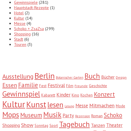
Gewinnspiele
(281)
Hauptstadt-Rezepte
(1)
Hotel
(2)
Kultur
(14)
Messe
(4)
Schoko + ZsaZsa
(299)
Shopping
(16)
Stadt
(6)
Touren
(3)
Tags
Berlin
Buch
Ausstellung
Bücher
Design
Botanischer Garten
Familie
Essen
Festival
Fest
Film
Geschichte
Freunde
Gewinnspiel
Konzert
Kinder
Kabarett
Kino
Kochen
Kultur
Kunst
lesen
Mitmachen
Messe
Mode
Lesung
Mops
Musik
Museum
Schoko
Party
Roman
Rezension
Tagebuch
Show
Theater
Shopping
Tanzen
Sonntag
Sport