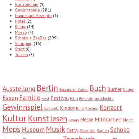
Gastronomie
(9)
Gewinnspiele
(281)
Hauptstadt-Rezepte
(1)
Hotel
(2)
Kultur
(14)
Messe
(4)
Schoko + ZsaZsa
(299)
Shopping
(16)
Stadt
(6)
Touren
(3)
Tags
Berlin
Buch
Ausstellung
Bücher
Design
Botanischer Garten
Familie
Essen
Festival
Fest
Film
Geschichte
Freunde
Gewinnspiel
Konzert
Kinder
Kabarett
Kino
Kochen
Kultur
Kunst
lesen
Mitmachen
Messe
Mode
Lesung
Mops
Musik
Museum
Schoko
Party
Roman
Rezension