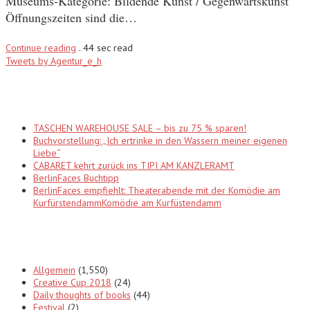
Museums-Kategorie: Bildende Kunst / Gegenwartskunst
Öffnungszeiten sind die…
Continue reading
.
44 sec read
Tweets by Agentur_e_h
Recent Posts
TASCHEN WAREHOUSE SALE – bis zu 75 % sparen!
Buchvorstellung: „Ich ertrinke in den Wassern meiner eigenen
Liebe“
CABARET kehrt zurück ins TIPI AM KANZLERAMT
BerlinFaces Buchtipp
BerlinFaces empfiehlt: Theaterabende mit der Komödie am
KurfürstendammKomödie am Kurfüstendamm
Categories
Allgemein
(1,550)
Creative Cup 2018
(24)
Daily thoughts of books
(44)
Festival
(2)