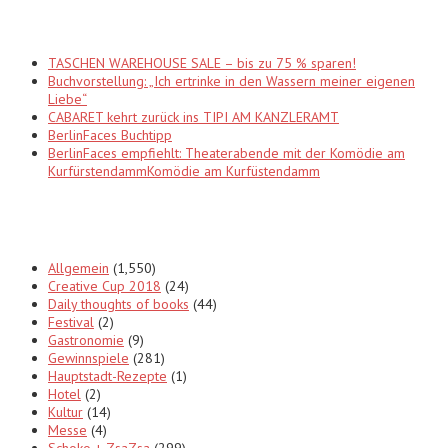
Recent Posts
TASCHEN WAREHOUSE SALE – bis zu 75 % sparen!
Buchvorstellung: „Ich ertrinke in den Wassern meiner eigenen
Liebe“
CABARET kehrt zurück ins TIPI AM KANZLERAMT
BerlinFaces Buchtipp
BerlinFaces empfiehlt: Theaterabende mit der Komödie am
KurfürstendammKomödie am Kurfüstendamm
Categories
Allgemein
(1,550)
Creative Cup 2018
(24)
Daily thoughts of books
(44)
Festival
(2)
Gastronomie
(9)
Gewinnspiele
(281)
Hauptstadt-Rezepte
(1)
Hotel
(2)
Kultur
(14)
Messe
(4)
Schoko + ZsaZsa
(299)