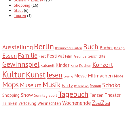
Shopping
(16)
Stadt
(6)
Touren
(3)
Tags
Berlin
Buch
Ausstellung
Bücher
Design
Botanischer Garten
Familie
Essen
Festival
Fest
Film
Geschichte
Freunde
Gewinnspiel
Konzert
Kinder
Kabarett
Kino
Kochen
Kultur
Kunst
lesen
Mitmachen
Messe
Mode
Lesung
Mops
Musik
Museum
Schoko
Party
Roman
Rezension
Tagebuch
Show
Theater
Shopping
Tanzen
Sonntag
Sport
ZsaZsa
Wochenende
Trinken
Verlosung
Weihnachten
Suche