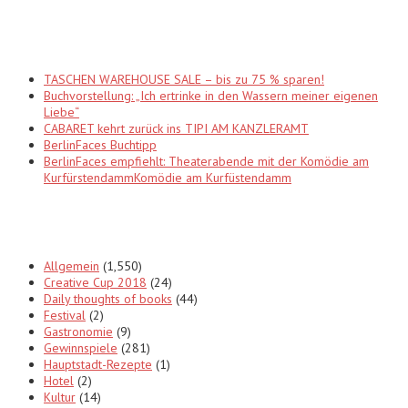
Recent Posts
TASCHEN WAREHOUSE SALE – bis zu 75 % sparen!
Buchvorstellung: „Ich ertrinke in den Wassern meiner eigenen
Liebe“
CABARET kehrt zurück ins TIPI AM KANZLERAMT
BerlinFaces Buchtipp
BerlinFaces empfiehlt: Theaterabende mit der Komödie am
KurfürstendammKomödie am Kurfüstendamm
Categories
Allgemein
(1,550)
Creative Cup 2018
(24)
Daily thoughts of books
(44)
Festival
(2)
Gastronomie
(9)
Gewinnspiele
(281)
Hauptstadt-Rezepte
(1)
Hotel
(2)
Kultur
(14)