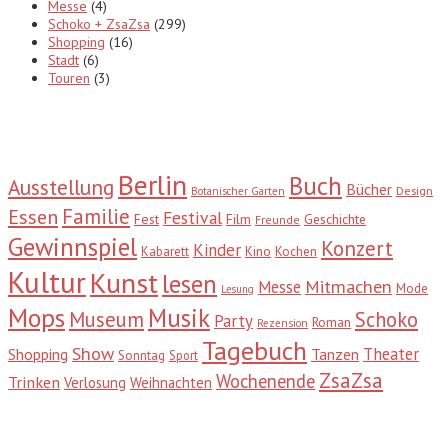
Messe
(4)
Schoko + ZsaZsa
(299)
Shopping
(16)
Stadt
(6)
Touren
(3)
Tags
Berlin
Buch
Ausstellung
Bücher
Design
Botanischer Garten
Familie
Essen
Festival
Fest
Film
Geschichte
Freunde
Gewinnspiel
Konzert
Kinder
Kabarett
Kino
Kochen
Kultur
Kunst
lesen
Mitmachen
Messe
Mode
Lesung
Mops
Musik
Museum
Schoko
Party
Roman
Rezension
Tagebuch
Show
Theater
Shopping
Tanzen
Sonntag
Sport
ZsaZsa
Wochenende
Trinken
Verlosung
Weihnachten
Suche