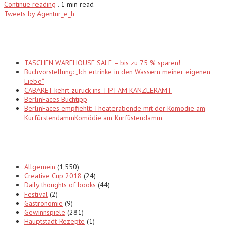
Continue reading
.
1 min read
Tweets by Agentur_e_h
Recent Posts
TASCHEN WAREHOUSE SALE – bis zu 75 % sparen!
Buchvorstellung: „Ich ertrinke in den Wassern meiner eigenen
Liebe“
CABARET kehrt zurück ins TIPI AM KANZLERAMT
BerlinFaces Buchtipp
BerlinFaces empfiehlt: Theaterabende mit der Komödie am
KurfürstendammKomödie am Kurfüstendamm
Categories
Allgemein
(1,550)
Creative Cup 2018
(24)
Daily thoughts of books
(44)
Festival
(2)
Gastronomie
(9)
Gewinnspiele
(281)
Hauptstadt-Rezepte
(1)