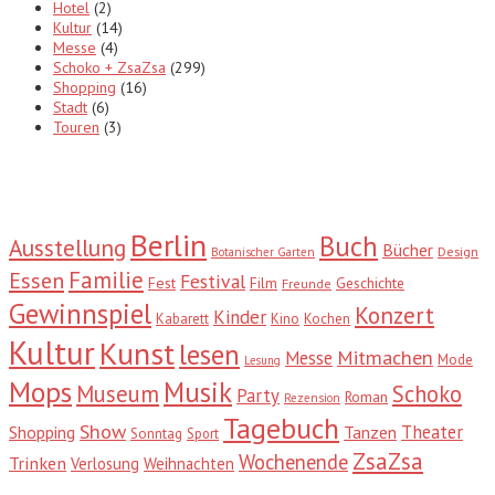
Hotel
(2)
Kultur
(14)
Messe
(4)
Schoko + ZsaZsa
(299)
Shopping
(16)
Stadt
(6)
Touren
(3)
Tags
Berlin
Buch
Ausstellung
Bücher
Design
Botanischer Garten
Familie
Essen
Festival
Fest
Film
Geschichte
Freunde
Gewinnspiel
Konzert
Kinder
Kabarett
Kino
Kochen
Kultur
Kunst
lesen
Mitmachen
Messe
Mode
Lesung
Mops
Musik
Museum
Schoko
Party
Roman
Rezension
Tagebuch
Show
Theater
Shopping
Tanzen
Sonntag
Sport
ZsaZsa
Wochenende
Trinken
Verlosung
Weihnachten