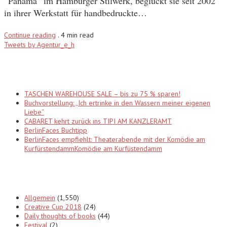
“Panama” im Hamburger Stilwerk, beglückt sie seit 2002
in ihrer Werkstatt für handbedruckte…
Continue reading
.
4 min read
Tweets by Agentur_e_h
Recent Posts
TASCHEN WAREHOUSE SALE – bis zu 75 % sparen!
Buchvorstellung: „Ich ertrinke in den Wassern meiner eigenen
Liebe“
CABARET kehrt zurück ins TIPI AM KANZLERAMT
BerlinFaces Buchtipp
BerlinFaces empfiehlt: Theaterabende mit der Komödie am
KurfürstendammKomödie am Kurfüstendamm
Categories
Allgemein
(1,550)
Creative Cup 2018
(24)
Daily thoughts of books
(44)
Festival
(2)