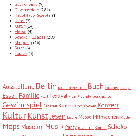
Gastronomie
(9)
Gewinnspiele
(281)
Hauptstadt-Rezepte
(1)
Hotel
(2)
Kultur
(14)
Messe
(4)
Schoko + ZsaZsa
(299)
Shopping
(16)
Stadt
(6)
Touren
(3)
Tags
Berlin
Buch
Ausstellung
Bücher
Design
Botanischer Garten
Familie
Essen
Festival
Fest
Film
Geschichte
Freunde
Gewinnspiel
Konzert
Kinder
Kabarett
Kino
Kochen
Kultur
Kunst
lesen
Mitmachen
Messe
Mode
Lesung
Mops
Musik
Museum
Schoko
Party
Roman
Rezension