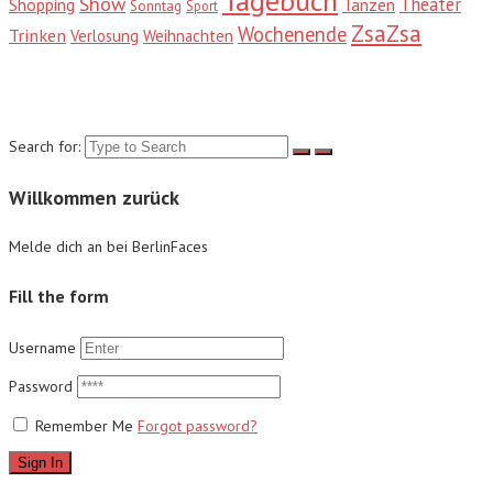
Tagebuch
Show
Theater
Shopping
Tanzen
Sonntag
Sport
ZsaZsa
Wochenende
Trinken
Verlosung
Weihnachten
Suche
Search for:
Willkommen zurück
Melde dich an bei BerlinFaces
Fill the form
Username
Password
Remember Me
Forgot password?
Sign In