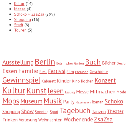
Kultur
(14)
Messe
(4)
Schoko + ZsaZsa
(299)
Shopping
(16)
Stadt
(6)
Touren
(3)
Tags
Berlin
Buch
Ausstellung
Bücher
Design
Botanischer Garten
Familie
Essen
Festival
Fest
Film
Geschichte
Freunde
Gewinnspiel
Konzert
Kinder
Kabarett
Kino
Kochen
Kultur
Kunst
lesen
Mitmachen
Messe
Mode
Lesung
Mops
Musik
Museum
Schoko
Party
Roman
Rezension
Tagebuch
Show
Theater
Shopping
Tanzen
Sonntag
Sport
ZsaZsa
Wochenende
Trinken
Verlosung
Weihnachten