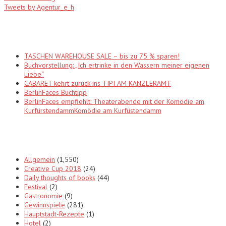
Tweets by Agentur_e_h
Recent Posts
TASCHEN WAREHOUSE SALE – bis zu 75 % sparen!
Buchvorstellung: „Ich ertrinke in den Wassern meiner eigenen
Liebe“
CABARET kehrt zurück ins TIPI AM KANZLERAMT
BerlinFaces Buchtipp
BerlinFaces empfiehlt: Theaterabende mit der Komödie am
KurfürstendammKomödie am Kurfüstendamm
Categories
Allgemein
(1,550)
Creative Cup 2018
(24)
Daily thoughts of books
(44)
Festival
(2)
Gastronomie
(9)
Gewinnspiele
(281)
Hauptstadt-Rezepte
(1)
Hotel
(2)