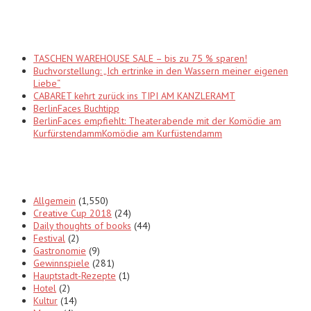
Recent Posts
TASCHEN WAREHOUSE SALE – bis zu 75 % sparen!
Buchvorstellung: „Ich ertrinke in den Wassern meiner eigenen
Liebe“
CABARET kehrt zurück ins TIPI AM KANZLERAMT
BerlinFaces Buchtipp
BerlinFaces empfiehlt: Theaterabende mit der Komödie am
KurfürstendammKomödie am Kurfüstendamm
Categories
Allgemein
(1,550)
Creative Cup 2018
(24)
Daily thoughts of books
(44)
Festival
(2)
Gastronomie
(9)
Gewinnspiele
(281)
Hauptstadt-Rezepte
(1)
Hotel
(2)
Kultur
(14)