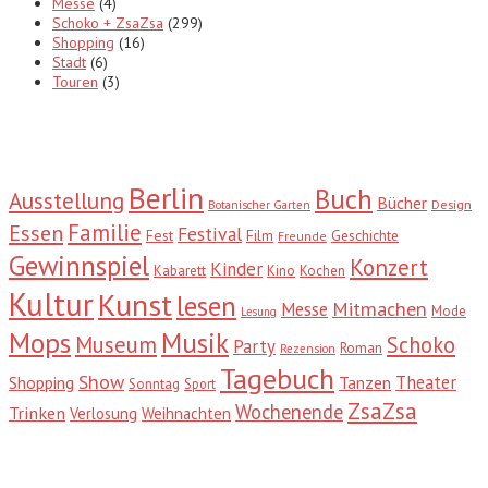
Messe
(4)
Schoko + ZsaZsa
(299)
Shopping
(16)
Stadt
(6)
Touren
(3)
Tags
Berlin
Buch
Ausstellung
Bücher
Design
Botanischer Garten
Familie
Essen
Festival
Fest
Film
Geschichte
Freunde
Gewinnspiel
Konzert
Kinder
Kabarett
Kino
Kochen
Kultur
Kunst
lesen
Mitmachen
Messe
Mode
Lesung
Mops
Musik
Museum
Schoko
Party
Roman
Rezension
Tagebuch
Show
Theater
Shopping
Tanzen
Sonntag
Sport
ZsaZsa
Wochenende
Trinken
Verlosung
Weihnachten
Suche