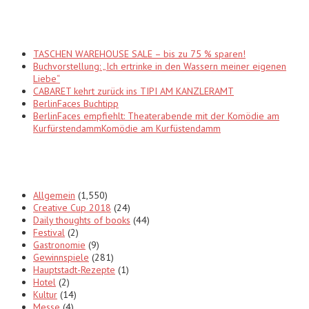
Recent Posts
TASCHEN WAREHOUSE SALE – bis zu 75 % sparen!
Buchvorstellung: „Ich ertrinke in den Wassern meiner eigenen
Liebe“
CABARET kehrt zurück ins TIPI AM KANZLERAMT
BerlinFaces Buchtipp
BerlinFaces empfiehlt: Theaterabende mit der Komödie am
KurfürstendammKomödie am Kurfüstendamm
Categories
Allgemein
(1,550)
Creative Cup 2018
(24)
Daily thoughts of books
(44)
Festival
(2)
Gastronomie
(9)
Gewinnspiele
(281)
Hauptstadt-Rezepte
(1)
Hotel
(2)
Kultur
(14)
Messe
(4)