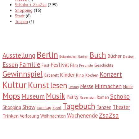
Schoko + ZsaZsa
(299)
Shopping
(16)
Stadt
(6)
Touren
(3)
Tags
Berlin
Buch
Ausstellung
Bücher
Design
Botanischer Garten
Familie
Essen
Festival
Fest
Film
Geschichte
Freunde
Gewinnspiel
Konzert
Kinder
Kabarett
Kino
Kochen
Kultur
Kunst
lesen
Mitmachen
Messe
Mode
Lesung
Mops
Musik
Museum
Schoko
Party
Roman
Rezension
Tagebuch
Show
Theater
Shopping
Tanzen
Sonntag
Sport
ZsaZsa
Wochenende
Trinken
Verlosung
Weihnachten
Suche