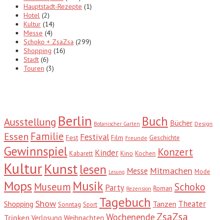
Hauptstadt-Rezepte
(1)
Hotel
(2)
Kultur
(14)
Messe
(4)
Schoko + ZsaZsa
(299)
Shopping
(16)
Stadt
(6)
Touren
(3)
Tags
Berlin
Buch
Ausstellung
Bücher
Design
Botanischer Garten
Familie
Essen
Festival
Fest
Film
Geschichte
Freunde
Gewinnspiel
Konzert
Kinder
Kabarett
Kino
Kochen
Kultur
Kunst
lesen
Mitmachen
Messe
Mode
Lesung
Mops
Musik
Museum
Schoko
Party
Roman
Rezension
Tagebuch
Show
Theater
Shopping
Tanzen
Sonntag
Sport
ZsaZsa
Wochenende
Trinken
Verlosung
Weihnachten