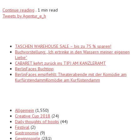
Continue reading
.
1 min read
Tweets by Agentur_e_h
Recent Posts
TASCHEN WAREHOUSE SALE – bis zu 75 % sparen!
Buchvorstellung: „Ich ertrinke in den Wassern meiner eigenen
Liebe“
CABARET kehrt zurück ins TIPI AM KANZLERAMT
BerlinFaces Buchtipp
BerlinFaces empfiehlt: Theaterabende mit der Komödie am
KurfürstendammKomödie am Kurfüstendamm
Categories
Allgemein
(1,550)
Creative Cup 2018
(24)
Daily thoughts of books
(44)
Festival
(2)
Gastronomie
(9)
Gewinnspiele
(281)