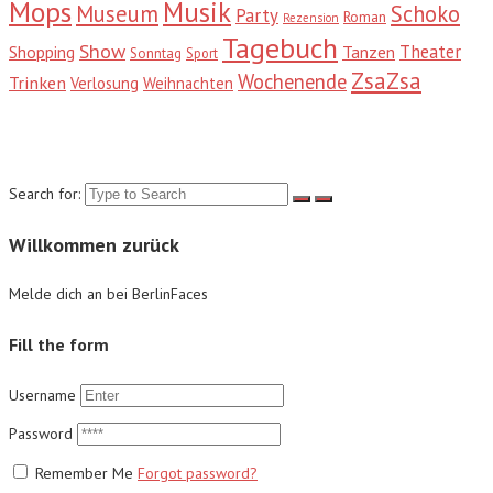
Mops
Musik
Museum
Schoko
Party
Roman
Rezension
Tagebuch
Show
Theater
Shopping
Tanzen
Sonntag
Sport
ZsaZsa
Wochenende
Trinken
Verlosung
Weihnachten
Suche
Search for:
Willkommen zurück
Melde dich an bei BerlinFaces
Fill the form
Username
Password
Remember Me
Forgot password?