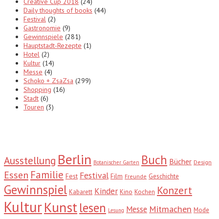
Creative Cup 2018
(24)
Daily thoughts of books
(44)
Festival
(2)
Gastronomie
(9)
Gewinnspiele
(281)
Hauptstadt-Rezepte
(1)
Hotel
(2)
Kultur
(14)
Messe
(4)
Schoko + ZsaZsa
(299)
Shopping
(16)
Stadt
(6)
Touren
(3)
Tags
Berlin
Buch
Ausstellung
Bücher
Design
Botanischer Garten
Familie
Essen
Festival
Fest
Film
Geschichte
Freunde
Gewinnspiel
Konzert
Kinder
Kabarett
Kino
Kochen
Kultur
Kunst
lesen
Mitmachen
Messe
Mode
Lesung