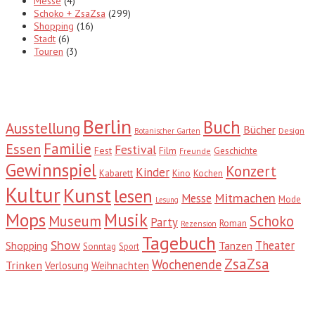
Messe
(4)
Schoko + ZsaZsa
(299)
Shopping
(16)
Stadt
(6)
Touren
(3)
Tags
Berlin
Buch
Ausstellung
Bücher
Design
Botanischer Garten
Familie
Essen
Festival
Fest
Film
Geschichte
Freunde
Gewinnspiel
Konzert
Kinder
Kabarett
Kino
Kochen
Kultur
Kunst
lesen
Mitmachen
Messe
Mode
Lesung
Mops
Musik
Museum
Schoko
Party
Roman
Rezension
Tagebuch
Show
Theater
Shopping
Tanzen
Sonntag
Sport
ZsaZsa
Wochenende
Trinken
Verlosung
Weihnachten
Suche