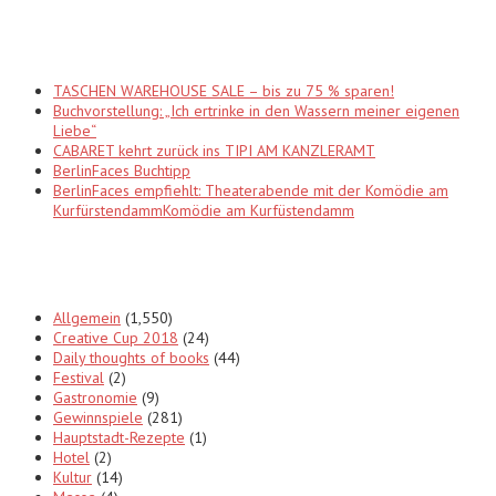
Recent Posts
TASCHEN WAREHOUSE SALE – bis zu 75 % sparen!
Buchvorstellung: „Ich ertrinke in den Wassern meiner eigenen
Liebe“
CABARET kehrt zurück ins TIPI AM KANZLERAMT
BerlinFaces Buchtipp
BerlinFaces empfiehlt: Theaterabende mit der Komödie am
KurfürstendammKomödie am Kurfüstendamm
Categories
Allgemein
(1,550)
Creative Cup 2018
(24)
Daily thoughts of books
(44)
Festival
(2)
Gastronomie
(9)
Gewinnspiele
(281)
Hauptstadt-Rezepte
(1)
Hotel
(2)
Kultur
(14)