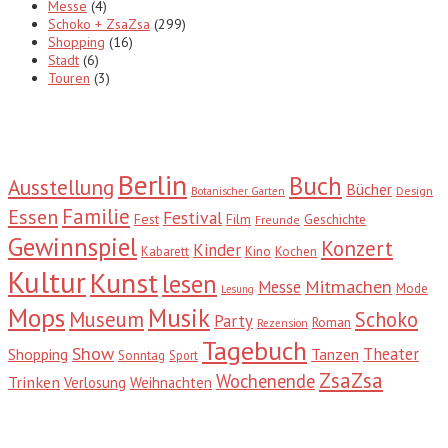
Messe
(4)
Schoko + ZsaZsa
(299)
Shopping
(16)
Stadt
(6)
Touren
(3)
Tags
Berlin
Buch
Ausstellung
Bücher
Design
Botanischer Garten
Familie
Essen
Festival
Fest
Film
Geschichte
Freunde
Gewinnspiel
Konzert
Kinder
Kabarett
Kino
Kochen
Kultur
Kunst
lesen
Mitmachen
Messe
Mode
Lesung
Mops
Musik
Museum
Schoko
Party
Roman
Rezension
Tagebuch
Show
Theater
Shopping
Tanzen
Sonntag
Sport
ZsaZsa
Wochenende
Trinken
Verlosung
Weihnachten
Suche