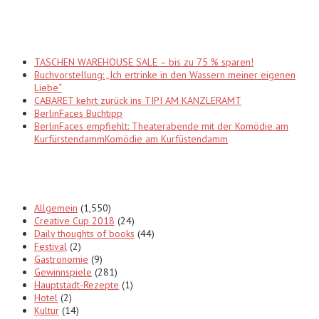
Recent Posts
TASCHEN WAREHOUSE SALE – bis zu 75 % sparen!
Buchvorstellung: „Ich ertrinke in den Wassern meiner eigenen
Liebe“
CABARET kehrt zurück ins TIPI AM KANZLERAMT
BerlinFaces Buchtipp
BerlinFaces empfiehlt: Theaterabende mit der Komödie am
KurfürstendammKomödie am Kurfüstendamm
Categories
Allgemein
(1,550)
Creative Cup 2018
(24)
Daily thoughts of books
(44)
Festival
(2)
Gastronomie
(9)
Gewinnspiele
(281)
Hauptstadt-Rezepte
(1)
Hotel
(2)
Kultur
(14)