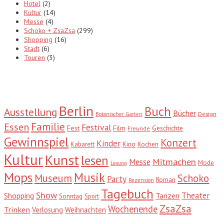
Hotel
(2)
Kultur
(14)
Messe
(4)
Schoko + ZsaZsa
(299)
Shopping
(16)
Stadt
(6)
Touren
(3)
Tags
Berlin
Buch
Ausstellung
Bücher
Design
Botanischer Garten
Familie
Essen
Festival
Fest
Film
Geschichte
Freunde
Gewinnspiel
Konzert
Kinder
Kabarett
Kino
Kochen
Kultur
Kunst
lesen
Mitmachen
Messe
Mode
Lesung
Mops
Musik
Museum
Schoko
Party
Roman
Rezension
Tagebuch
Show
Theater
Shopping
Tanzen
Sonntag
Sport
ZsaZsa
Wochenende
Trinken
Verlosung
Weihnachten