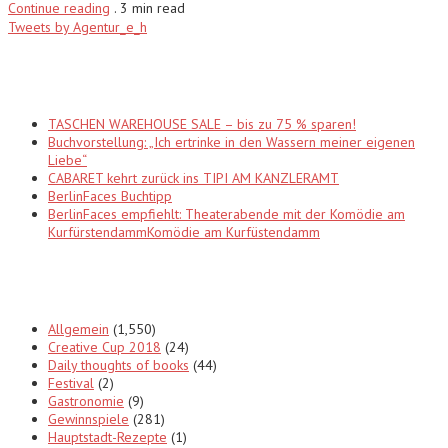
Continue reading
.
3 min read
Tweets by Agentur_e_h
Recent Posts
TASCHEN WAREHOUSE SALE – bis zu 75 % sparen!
Buchvorstellung: „Ich ertrinke in den Wassern meiner eigenen
Liebe“
CABARET kehrt zurück ins TIPI AM KANZLERAMT
BerlinFaces Buchtipp
BerlinFaces empfiehlt: Theaterabende mit der Komödie am
KurfürstendammKomödie am Kurfüstendamm
Categories
Allgemein
(1,550)
Creative Cup 2018
(24)
Daily thoughts of books
(44)
Festival
(2)
Gastronomie
(9)
Gewinnspiele
(281)
Hauptstadt-Rezepte
(1)