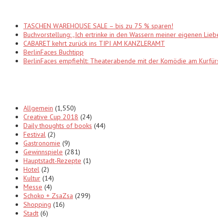
Recent Posts
TASCHEN WAREHOUSE SALE – bis zu 75 % sparen!
Buchvorstellung: „Ich ertrinke in den Wassern meiner eigenen Lieb
CABARET kehrt zurück ins TIPI AM KANZLERAMT
BerlinFaces Buchtipp
BerlinFaces empfiehlt: Theaterabende mit der Komödie am Kur
Categories
Allgemein
(1,550)
Creative Cup 2018
(24)
Daily thoughts of books
(44)
Festival
(2)
Gastronomie
(9)
Gewinnspiele
(281)
Hauptstadt-Rezepte
(1)
Hotel
(2)
Kultur
(14)
Messe
(4)
Schoko + ZsaZsa
(299)
Shopping
(16)
Stadt
(6)