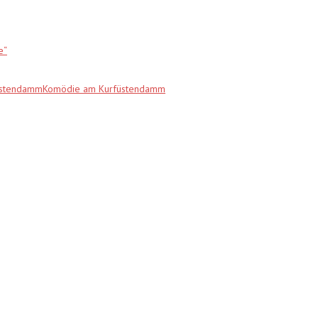
e“
fürstendammKomödie am Kurfüstendamm