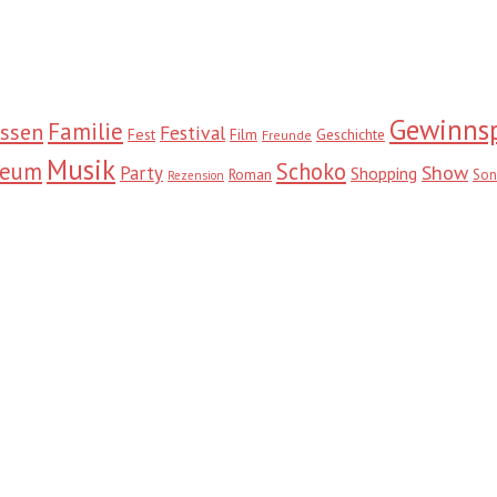
Gewinnsp
Familie
ssen
Festival
Fest
Film
Geschichte
Freunde
Musik
seum
Schoko
Show
Party
Shopping
Roman
Son
Rezension