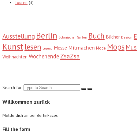
Touren
(3)
Tags
Berlin
Buch
Ausstellung
E
Bücher
Design
Botanischer Garten
Kunst
Mops
lesen
Mu
Mitmachen
Messe
Mode
Lesung
ZsaZsa
Wochenende
Weihnachten
Suche
Search for:
Willkommen zurück
Melde dich an bei BerlinFaces
Fill the form