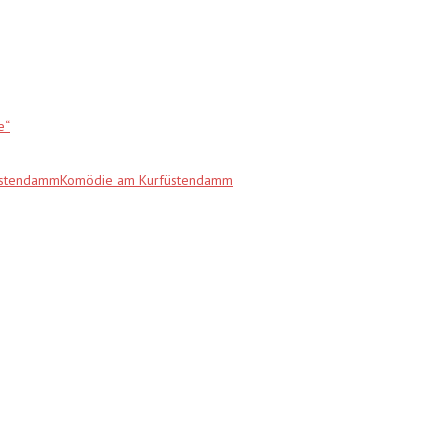
e“
fürstendammKomödie am Kurfüstendamm