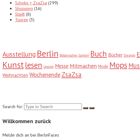
Schoko + ZsaZsa
(299)
Shopping
(16)
Stadt
(6)
Touren
(3)
Tags
Berlin
Buch
Ausstellung
E
Bücher
Design
Botanischer Garten
Kunst
Mops
lesen
Mu
Mitmachen
Messe
Mode
Lesung
ZsaZsa
Wochenende
Weihnachten
Suche
Search for:
Willkommen zurück
Melde dich an bei BerlinFaces