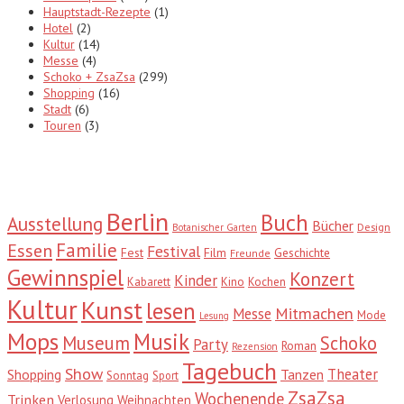
Hauptstadt-Rezepte
(1)
Hotel
(2)
Kultur
(14)
Messe
(4)
Schoko + ZsaZsa
(299)
Shopping
(16)
Stadt
(6)
Touren
(3)
Tags
Berlin
Buch
Ausstellung
Bücher
Design
Botanischer Garten
Familie
Essen
Festival
Fest
Film
Geschichte
Freunde
Gewinnspiel
Konzert
Kinder
Kabarett
Kino
Kochen
Kultur
Kunst
lesen
Mitmachen
Messe
Mode
Lesung
Mops
Musik
Museum
Schoko
Party
Roman
Rezension
Tagebuch
Show
Theater
Shopping
Tanzen
Sonntag
Sport
ZsaZsa
Wochenende
Trinken
Verlosung
Weihnachten