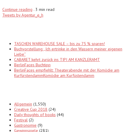
Continue reading
.
3 min read
Tweets by Agentur_e_h
Recent Posts
TASCHEN WAREHOUSE SALE – bis zu 75 % sparen!
Buchvorstellung: „Ich ertrinke in den Wassern meiner eigenen
Liebe“
CABARET kehrt zurück ins TIPI AM KANZLERAMT
BerlinFaces Buchtipp
BerlinFaces empfiehlt: Theaterabende mit der Komödie am
KurfürstendammKomödie am Kurfüstendamm
Categories
Allgemein
(1,550)
Creative Cup 2018
(24)
Daily thoughts of books
(44)
Festival
(2)
Gastronomie
(9)
Gewinnspiele
(281)