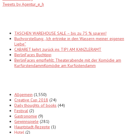
Tweets by Agentur_e_h
Recent Posts
TASCHEN WAREHOUSE SALE – bis zu 75 % sparen!
Buchvorstellung: „Ich ertrinke in den Wassern meiner eigenen
Liebe“
CABARET kehrt zurück ins TIPI AM KANZLERAMT
BerlinFaces Buchtipp
BerlinFaces empfiehlt: Theaterabende mit der Komödie am
KurfürstendammKomödie am Kurfüstendamm
Categories
Allgemein
(1,550)
Creative Cup 2018
(24)
Daily thoughts of books
(44)
Festival
(2)
Gastronomie
(9)
Gewinnspiele
(281)
Hauptstadt-Rezepte
(1)
Hotel
(2)