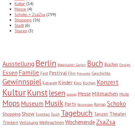
Kultur
(14)
Messe
(4)
Schoko + ZsaZsa
(299)
Shopping
(16)
Stadt
(6)
Touren
(3)
Tags
Berlin
Buch
Ausstellung
Bücher
Design
Botanischer Garten
Familie
Essen
Festival
Fest
Film
Geschichte
Freunde
Gewinnspiel
Konzert
Kinder
Kabarett
Kino
Kochen
Kultur
Kunst
lesen
Mitmachen
Messe
Mode
Lesung
Mops
Musik
Museum
Schoko
Party
Roman
Rezension
Tagebuch
Show
Theater
Shopping
Tanzen
Sonntag
Sport
ZsaZsa
Wochenende
Trinken
Verlosung
Weihnachten