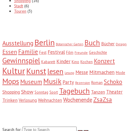
Shopping
(16)
Stadt
(6)
Touren
(3)
Tags
Berlin
Buch
Ausstellung
Bücher
Design
Botanischer Garten
Familie
Essen
Festival
Fest
Film
Geschichte
Freunde
Gewinnspiel
Konzert
Kinder
Kabarett
Kino
Kochen
Kultur
Kunst
lesen
Mitmachen
Messe
Mode
Lesung
Mops
Musik
Museum
Schoko
Party
Roman
Rezension
Tagebuch
Show
Theater
Shopping
Tanzen
Sonntag
Sport
ZsaZsa
Wochenende
Trinken
Verlosung
Weihnachten
Suche
Search for: