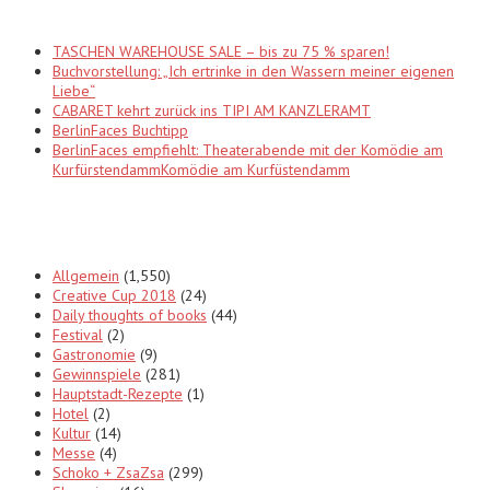
TASCHEN WAREHOUSE SALE – bis zu 75 % sparen!
Buchvorstellung: „Ich ertrinke in den Wassern meiner eigenen
Liebe“
CABARET kehrt zurück ins TIPI AM KANZLERAMT
BerlinFaces Buchtipp
BerlinFaces empfiehlt: Theaterabende mit der Komödie am
KurfürstendammKomödie am Kurfüstendamm
Categories
Allgemein
(1,550)
Creative Cup 2018
(24)
Daily thoughts of books
(44)
Festival
(2)
Gastronomie
(9)
Gewinnspiele
(281)
Hauptstadt-Rezepte
(1)
Hotel
(2)
Kultur
(14)
Messe
(4)
Schoko + ZsaZsa
(299)