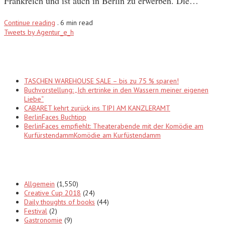
Frankreich und ist auch in Berlin zu erwerben. Die…
Continue reading
.
6 min read
Tweets by Agentur_e_h
Recent Posts
TASCHEN WAREHOUSE SALE – bis zu 75 % sparen!
Buchvorstellung: „Ich ertrinke in den Wassern meiner eigenen
Liebe“
CABARET kehrt zurück ins TIPI AM KANZLERAMT
BerlinFaces Buchtipp
BerlinFaces empfiehlt: Theaterabende mit der Komödie am
KurfürstendammKomödie am Kurfüstendamm
Categories
Allgemein
(1,550)
Creative Cup 2018
(24)
Daily thoughts of books
(44)
Festival
(2)
Gastronomie
(9)