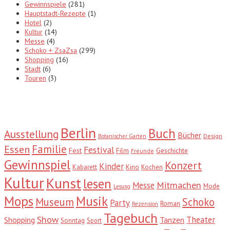
Gewinnspiele
(281)
Hauptstadt-Rezepte
(1)
Hotel
(2)
Kultur
(14)
Messe
(4)
Schoko + ZsaZsa
(299)
Shopping
(16)
Stadt
(6)
Touren
(3)
Tags
Berlin
Buch
Ausstellung
Bücher
Design
Botanischer Garten
Familie
Essen
Festival
Fest
Film
Geschichte
Freunde
Gewinnspiel
Konzert
Kinder
Kabarett
Kino
Kochen
Kultur
Kunst
lesen
Mitmachen
Messe
Mode
Lesung
Mops
Musik
Museum
Schoko
Party
Roman
Rezension
Tagebuch
Show
Theater
Shopping
Tanzen
Sonntag
Sport