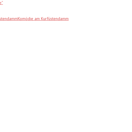
e“
fürstendammKomödie am Kurfüstendamm