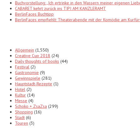
Buchvorstellung: „Ich ertrinke in den Wassern meiner eigenen Lieb
CABARET kehrt zurück ins TIPI AM KANZLERAMT
BerlinFaces Buchtipp
BerlinFaces empfiehlt: Theaterabende mit der Komödie am Kur
Categories
Allgemein
(1,550)
Creative Cup 2018
(24)
Daily thoughts of books
(44)
Festival
(2)
Gastronomie
(9)
Gewinnspiele
(281)
Hauptstadt-Rezepte
(1)
Hotel
(2)
Kultur
(14)
Messe
(4)
Schoko + ZsaZsa
(299)
Shopping
(16)
Stadt
(6)
Touren
(3)
Tags