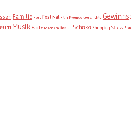
Gewinnsp
Familie
ssen
Festival
Fest
Film
Geschichte
Freunde
Musik
seum
Schoko
Show
Party
Shopping
Roman
Son
Rezension