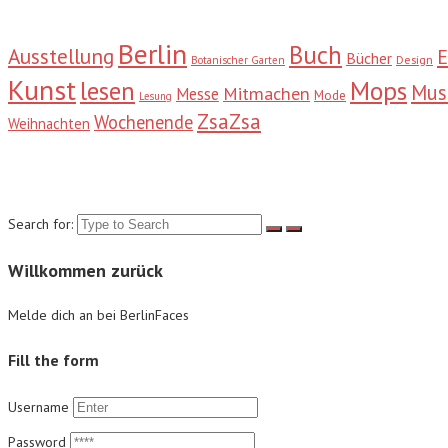
Berlin
Buch
Ausstellung
E
Bücher
Design
Botanischer Garten
Kunst
Mops
lesen
Mu
Mitmachen
Messe
Mode
Lesung
ZsaZsa
Wochenende
Weihnachten
Suche
Search for:
Willkommen zurück
Melde dich an bei BerlinFaces
Fill the form
Username
Password