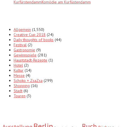
KurfürstendammKomödie am Kurfüstendamm
Categories
Allgemein
(1,550)
Creative Cup 2018
(24)
Daily thoughts of books
(44)
Festival
(2)
Gastronomie
(9)
Gewinnspiele
(281)
Hauptstadt-Rezepte
(1)
Hotel
(2)
Kultur
(14)
Messe
(4)
Schoko + ZsaZsa
(299)
Shopping
(16)
Stadt
(6)
Touren
(3)
Tags
Berlin
Buch
Ausstellung