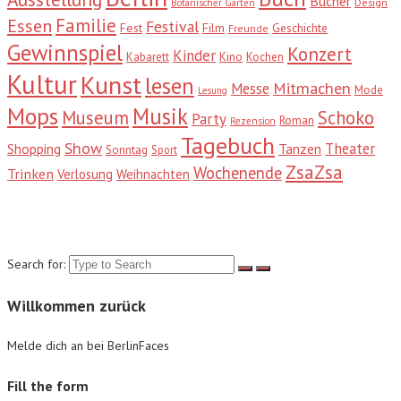
Bücher
Design
Botanischer Garten
Familie
Essen
Festival
Fest
Film
Geschichte
Freunde
Gewinnspiel
Konzert
Kinder
Kabarett
Kino
Kochen
Kultur
Kunst
lesen
Mitmachen
Messe
Mode
Lesung
Mops
Musik
Museum
Schoko
Party
Roman
Rezension
Tagebuch
Show
Theater
Shopping
Tanzen
Sonntag
Sport
ZsaZsa
Wochenende
Trinken
Verlosung
Weihnachten
Suche
Search for:
Willkommen zurück
Melde dich an bei BerlinFaces
Fill the form