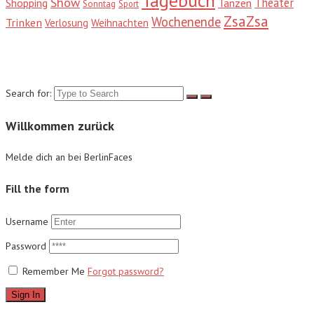
Tagebuch
Show
Theater
Shopping
Tanzen
Sonntag
Sport
ZsaZsa
Wochenende
Trinken
Verlosung
Weihnachten
Suche
Search for:
Willkommen zurück
Melde dich an bei BerlinFaces
Fill the form
Username
Password
Remember Me
Forgot password?
Sign In