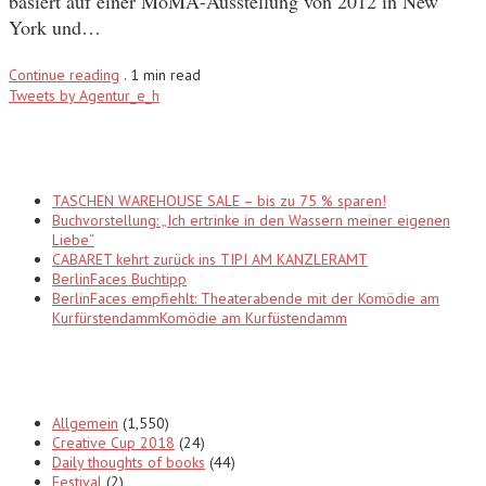
basiert auf einer MoMA-Ausstellung von 2012 in New
York und…
Continue reading
.
1 min read
Tweets by Agentur_e_h
Recent Posts
TASCHEN WAREHOUSE SALE – bis zu 75 % sparen!
Buchvorstellung: „Ich ertrinke in den Wassern meiner eigenen
Liebe“
CABARET kehrt zurück ins TIPI AM KANZLERAMT
BerlinFaces Buchtipp
BerlinFaces empfiehlt: Theaterabende mit der Komödie am
KurfürstendammKomödie am Kurfüstendamm
Categories
Allgemein
(1,550)
Creative Cup 2018
(24)
Daily thoughts of books
(44)
Festival
(2)