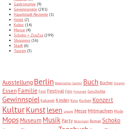
Gastronomie
(9)
Gewinnspiele
(281)
Hauptstadt-Rezepte
(1)
Hotel
(2)
Kultur
(14)
Messe
(4)
Schoko + ZsaZsa
(299)
Shopping
(16)
Stadt
(6)
Touren
(3)
Tags
Berlin
Buch
Ausstellung
Bücher
Design
Botanischer Garten
Familie
Essen
Festival
Fest
Film
Geschichte
Freunde
Gewinnspiel
Konzert
Kinder
Kabarett
Kino
Kochen
Kultur
Kunst
lesen
Mitmachen
Messe
Mode
Lesung
Mops
Musik
Museum
Schoko
Party
Roman
Rezension