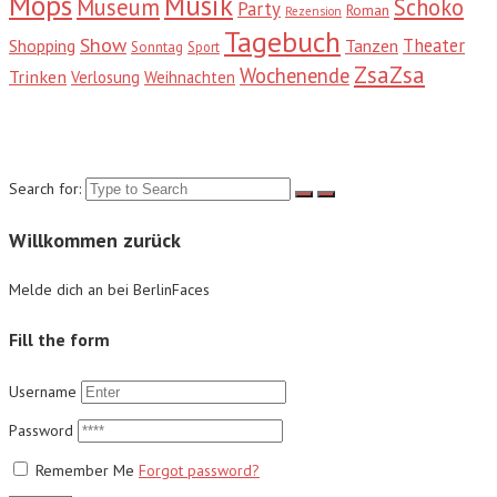
Mops
Musik
Museum
Schoko
Party
Roman
Rezension
Tagebuch
Show
Theater
Shopping
Tanzen
Sonntag
Sport
ZsaZsa
Wochenende
Trinken
Verlosung
Weihnachten
Suche
Search for:
Willkommen zurück
Melde dich an bei BerlinFaces
Fill the form
Username
Password
Remember Me
Forgot password?