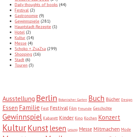
Daily thoughts of books
(44)
Festival
(2)
Gastronomie
(9)
Gewinnspiele
(281)
Hauptstadt-Rezepte
(1)
Hotel
(2)
Kultur
(14)
Messe
(4)
Schoko + ZsaZsa
(299)
Shopping
(16)
Stadt
(6)
Touren
(3)
Tags
Berlin
Buch
Ausstellung
Bücher
Design
Botanischer Garten
Familie
Essen
Festival
Fest
Film
Geschichte
Freunde
Gewinnspiel
Konzert
Kinder
Kabarett
Kino
Kochen
Kultur
Kunst
lesen
Mitmachen
Messe
Mode
Lesung