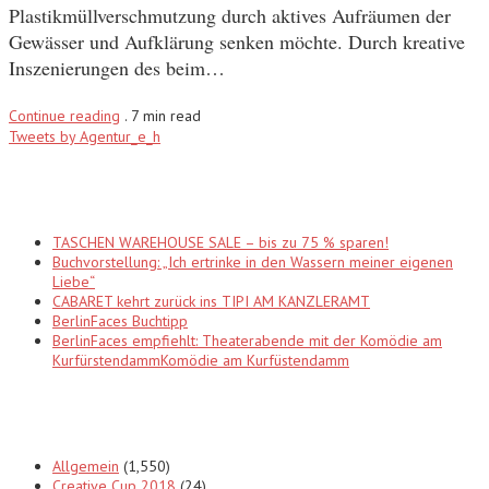
Plastikmüllverschmutzung durch aktives Aufräumen der
Gewässer und Aufklärung senken möchte. Durch kreative
Inszenierungen des beim…
Continue reading
.
7 min read
Tweets by Agentur_e_h
Recent Posts
TASCHEN WAREHOUSE SALE – bis zu 75 % sparen!
Buchvorstellung: „Ich ertrinke in den Wassern meiner eigenen
Liebe“
CABARET kehrt zurück ins TIPI AM KANZLERAMT
BerlinFaces Buchtipp
BerlinFaces empfiehlt: Theaterabende mit der Komödie am
KurfürstendammKomödie am Kurfüstendamm
Categories
Allgemein
(1,550)
Creative Cup 2018
(24)