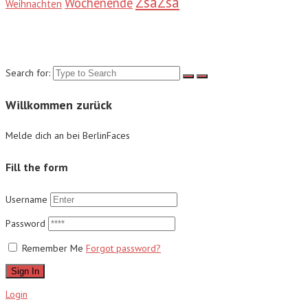
ZsaZsa
Wochenende
Weihnachten
Suche
Search for:
Willkommen zurück
Melde dich an bei BerlinFaces
Fill the form
Username
Password
Remember Me
Forgot password?
Sign In
Login