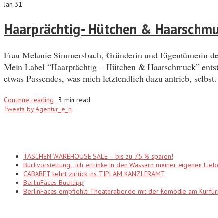
Jan 31
Haarprächtig- Hütchen & Haarschm
Frau Melanie Simmersbach, Gründerin und Eigentümerin des
Mein Label “Haarprächtig – Hütchen & Haarschmuck” entsta
etwas Passendes, was mich letztendlich dazu antrieb, selbs
Continue reading
.
3 min read
Tweets by Agentur_e_h
Recent Posts
TASCHEN WAREHOUSE SALE – bis zu 75 % sparen!
Buchvorstellung: „Ich ertrinke in den Wassern meiner eigenen Lieb
CABARET kehrt zurück ins TIPI AM KANZLERAMT
BerlinFaces Buchtipp
BerlinFaces empfiehlt: Theaterabende mit der Komödie am Kur
Categories