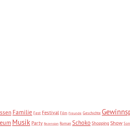
Gewinnsp
Familie
ssen
Festival
Fest
Film
Geschichte
Freunde
Musik
seum
Schoko
Show
Party
Shopping
Roman
Son
Rezension