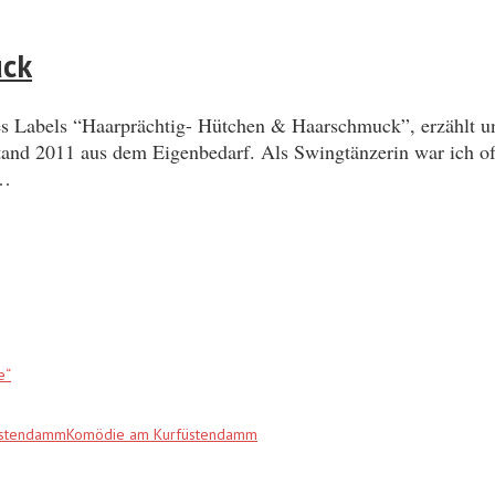
uck
 Labels “Haarprächtig- Hütchen & Haarschmuck”, erzählt un
nd 2011 aus dem Eigenbedarf. Als Swingtänzerin war ich oft
t…
e“
fürstendammKomödie am Kurfüstendamm