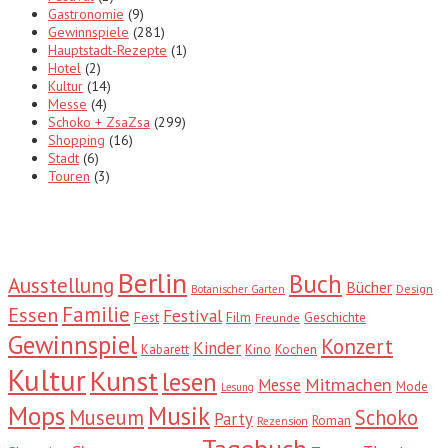
Gastronomie
(9)
Gewinnspiele
(281)
Hauptstadt-Rezepte
(1)
Hotel
(2)
Kultur
(14)
Messe
(4)
Schoko + ZsaZsa
(299)
Shopping
(16)
Stadt
(6)
Touren
(3)
Tags
Berlin
Buch
Ausstellung
Bücher
Design
Botanischer Garten
Familie
Essen
Festival
Fest
Film
Geschichte
Freunde
Gewinnspiel
Konzert
Kinder
Kabarett
Kino
Kochen
Kultur
Kunst
lesen
Mitmachen
Messe
Mode
Lesung
Mops
Musik
Museum
Schoko
Party
Roman
Rezension