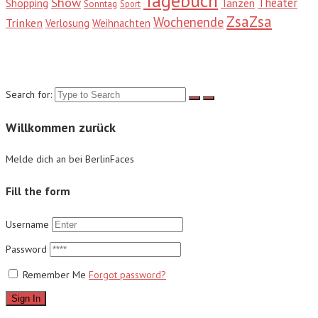
Tagebuch
Show
Theater
Shopping
Tanzen
Sonntag
Sport
ZsaZsa
Wochenende
Trinken
Verlosung
Weihnachten
Suche
Search for:
Willkommen zurück
Melde dich an bei BerlinFaces
Fill the form
Username
Password
Remember Me
Forgot password?
Sign In