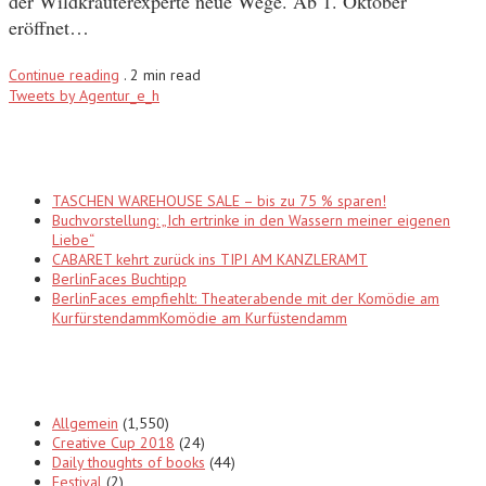
der Wildkräuterexperte neue Wege. Ab 1. Oktober
eröffnet…
Continue reading
.
2 min read
Tweets by Agentur_e_h
Recent Posts
TASCHEN WAREHOUSE SALE – bis zu 75 % sparen!
Buchvorstellung: „Ich ertrinke in den Wassern meiner eigenen
Liebe“
CABARET kehrt zurück ins TIPI AM KANZLERAMT
BerlinFaces Buchtipp
BerlinFaces empfiehlt: Theaterabende mit der Komödie am
KurfürstendammKomödie am Kurfüstendamm
Categories
Allgemein
(1,550)
Creative Cup 2018
(24)
Daily thoughts of books
(44)
Festival
(2)