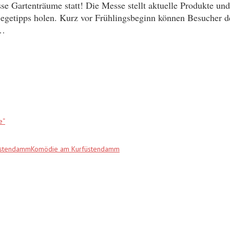
sse Gartenträume statt! Die Messe stellt aktuelle Produkte un
egetipps holen. Kurz vor Frühlingsbeginn können Besucher d
m…
e“
fürstendammKomödie am Kurfüstendamm