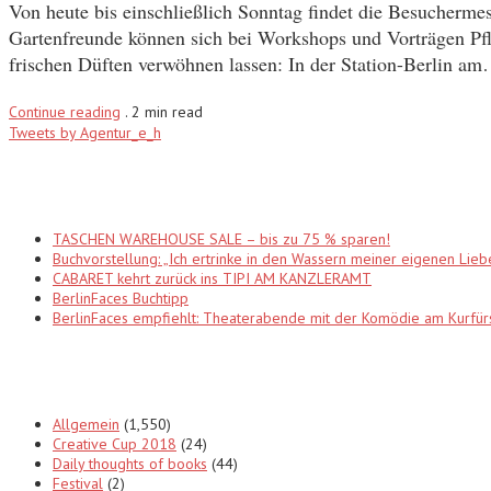
Von heute bis einschließlich Sonntag findet die Besucherme
Gartenfreunde können sich bei Workshops und Vorträgen Pfl
frischen Düften verwöhnen lassen: In der Station-Berlin a
Continue reading
.
2 min read
Tweets by Agentur_e_h
Recent Posts
TASCHEN WAREHOUSE SALE – bis zu 75 % sparen!
Buchvorstellung: „Ich ertrinke in den Wassern meiner eigenen Lieb
CABARET kehrt zurück ins TIPI AM KANZLERAMT
BerlinFaces Buchtipp
BerlinFaces empfiehlt: Theaterabende mit der Komödie am Kur
Categories
Allgemein
(1,550)
Creative Cup 2018
(24)
Daily thoughts of books
(44)
Festival
(2)