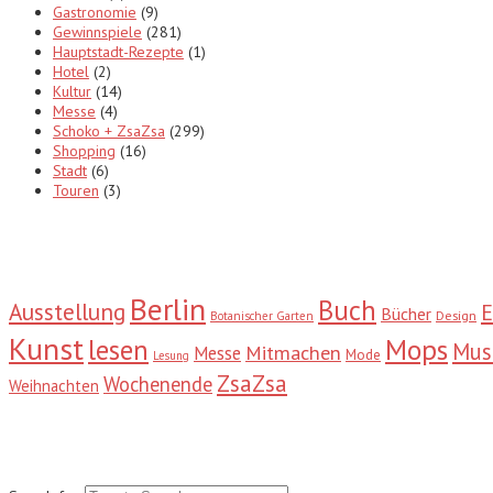
Gastronomie
(9)
Gewinnspiele
(281)
Hauptstadt-Rezepte
(1)
Hotel
(2)
Kultur
(14)
Messe
(4)
Schoko + ZsaZsa
(299)
Shopping
(16)
Stadt
(6)
Touren
(3)
Tags
Berlin
Buch
Ausstellung
E
Bücher
Design
Botanischer Garten
Kunst
Mops
lesen
Mu
Mitmachen
Messe
Mode
Lesung
ZsaZsa
Wochenende
Weihnachten
Suche