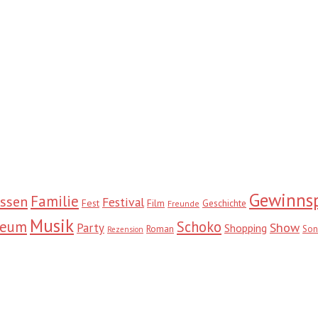
Gewinnsp
Familie
ssen
Festival
Fest
Film
Geschichte
Freunde
Musik
seum
Schoko
Show
Party
Shopping
Roman
Son
Rezension