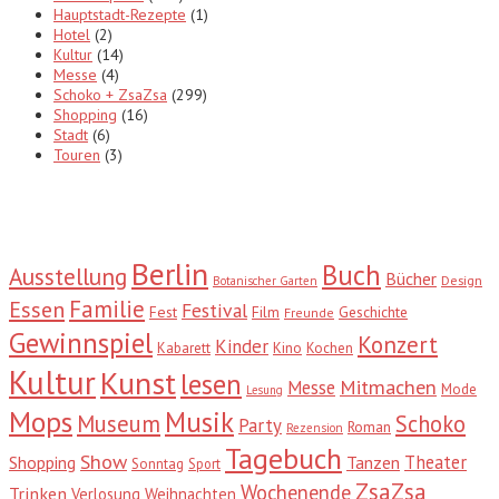
Hauptstadt-Rezepte
(1)
Hotel
(2)
Kultur
(14)
Messe
(4)
Schoko + ZsaZsa
(299)
Shopping
(16)
Stadt
(6)
Touren
(3)
Tags
Berlin
Buch
Ausstellung
Bücher
Design
Botanischer Garten
Familie
Essen
Festival
Fest
Film
Geschichte
Freunde
Gewinnspiel
Konzert
Kinder
Kabarett
Kino
Kochen
Kultur
Kunst
lesen
Mitmachen
Messe
Mode
Lesung
Mops
Musik
Museum
Schoko
Party
Roman
Rezension
Tagebuch
Show
Theater
Shopping
Tanzen
Sonntag
Sport
ZsaZsa
Wochenende
Trinken
Verlosung
Weihnachten