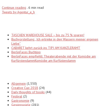
Continue reading
.
6 min read
Tweets by Agentur_e_h
Recent Posts
TASCHEN WAREHOUSE SALE – bis zu 75 % sparen!
Buchvorstellung: „Ich ertrinke in den Wassern meiner eigenen
Liebe“
CABARET kehrt zurück ins TIPI AM KANZLERAMT
BerlinFaces Buchtipp
BerlinFaces empfiehlt: Theaterabende mit der Komödie am
KurfürstendammKomödie am Kurfüstendamm
Categories
Allgemein
(1,550)
Creative Cup 2018
(24)
Daily thoughts of books
(44)
Festival
(2)
Gastronomie
(9)
Gewinnspiele
(281)