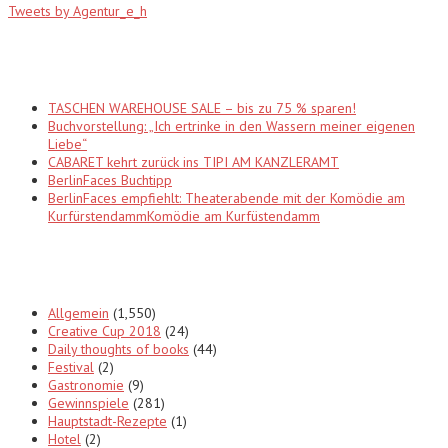
Tweets by Agentur_e_h
Recent Posts
TASCHEN WAREHOUSE SALE – bis zu 75 % sparen!
Buchvorstellung: „Ich ertrinke in den Wassern meiner eigenen
Liebe“
CABARET kehrt zurück ins TIPI AM KANZLERAMT
BerlinFaces Buchtipp
BerlinFaces empfiehlt: Theaterabende mit der Komödie am
KurfürstendammKomödie am Kurfüstendamm
Categories
Allgemein
(1,550)
Creative Cup 2018
(24)
Daily thoughts of books
(44)
Festival
(2)
Gastronomie
(9)
Gewinnspiele
(281)
Hauptstadt-Rezepte
(1)
Hotel
(2)