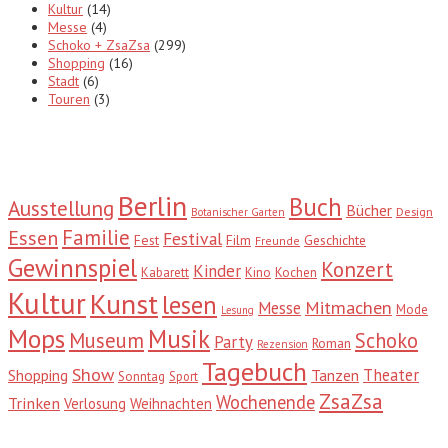
Kultur
(14)
Messe
(4)
Schoko + ZsaZsa
(299)
Shopping
(16)
Stadt
(6)
Touren
(3)
Tags
Berlin
Buch
Ausstellung
Bücher
Design
Botanischer Garten
Familie
Essen
Festival
Fest
Film
Geschichte
Freunde
Gewinnspiel
Konzert
Kinder
Kabarett
Kino
Kochen
Kultur
Kunst
lesen
Mitmachen
Messe
Mode
Lesung
Mops
Musik
Museum
Schoko
Party
Roman
Rezension
Tagebuch
Show
Theater
Shopping
Tanzen
Sonntag
Sport
ZsaZsa
Wochenende
Trinken
Verlosung
Weihnachten