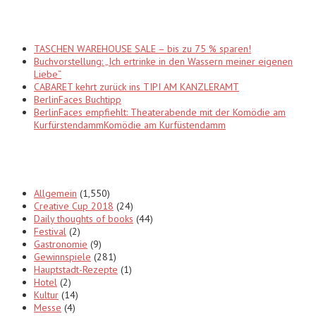
Recent Posts
TASCHEN WAREHOUSE SALE – bis zu 75 % sparen!
Buchvorstellung: „Ich ertrinke in den Wassern meiner eigenen
Liebe“
CABARET kehrt zurück ins TIPI AM KANZLERAMT
BerlinFaces Buchtipp
BerlinFaces empfiehlt: Theaterabende mit der Komödie am
KurfürstendammKomödie am Kurfüstendamm
Categories
Allgemein
(1,550)
Creative Cup 2018
(24)
Daily thoughts of books
(44)
Festival
(2)
Gastronomie
(9)
Gewinnspiele
(281)
Hauptstadt-Rezepte
(1)
Hotel
(2)
Kultur
(14)
Messe
(4)