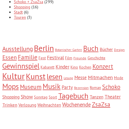
Schoko + ZsaZsa
(299)
Shopping
(16)
Stadt
(6)
Touren
(3)
Tags
Berlin
Buch
Ausstellung
Bücher
Design
Botanischer Garten
Familie
Essen
Festival
Fest
Film
Geschichte
Freunde
Gewinnspiel
Konzert
Kinder
Kabarett
Kino
Kochen
Kultur
Kunst
lesen
Mitmachen
Messe
Mode
Lesung
Mops
Musik
Museum
Schoko
Party
Roman
Rezension
Tagebuch
Show
Theater
Shopping
Tanzen
Sonntag
Sport
ZsaZsa
Wochenende
Trinken
Verlosung
Weihnachten
Suche