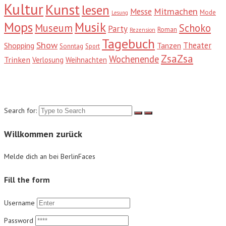
Kultur
Kunst
lesen
Mitmachen
Messe
Mode
Lesung
Mops
Musik
Museum
Schoko
Party
Roman
Rezension
Tagebuch
Show
Theater
Shopping
Tanzen
Sonntag
Sport
ZsaZsa
Wochenende
Trinken
Verlosung
Weihnachten
Suche
Search for:
Willkommen zurück
Melde dich an bei BerlinFaces
Fill the form
Username
Password