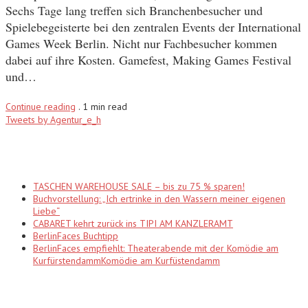
Sechs Tage lang treffen sich Branchenbesucher und
Spielebegeisterte bei den zentralen Events der International
Games Week Berlin. Nicht nur Fachbesucher kommen
dabei auf ihre Kosten. Gamefest, Making Games Festival
und…
Continue reading
.
1 min read
Tweets by Agentur_e_h
Recent Posts
TASCHEN WAREHOUSE SALE – bis zu 75 % sparen!
Buchvorstellung: „Ich ertrinke in den Wassern meiner eigenen
Liebe“
CABARET kehrt zurück ins TIPI AM KANZLERAMT
BerlinFaces Buchtipp
BerlinFaces empfiehlt: Theaterabende mit der Komödie am
KurfürstendammKomödie am Kurfüstendamm
Categories