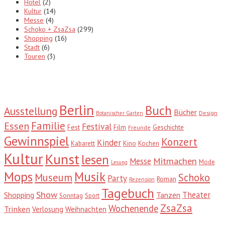
Hotel
(2)
Kultur
(14)
Messe
(4)
Schoko + ZsaZsa
(299)
Shopping
(16)
Stadt
(6)
Touren
(3)
Tags
Berlin
Buch
Ausstellung
Bücher
Design
Botanischer Garten
Familie
Essen
Festival
Fest
Film
Geschichte
Freunde
Gewinnspiel
Konzert
Kinder
Kabarett
Kino
Kochen
Kultur
Kunst
lesen
Mitmachen
Messe
Mode
Lesung
Mops
Musik
Museum
Schoko
Party
Roman
Rezension
Tagebuch
Show
Theater
Shopping
Tanzen
Sonntag
Sport
ZsaZsa
Wochenende
Trinken
Verlosung
Weihnachten