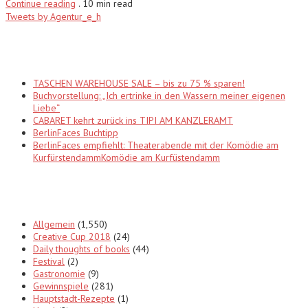
Continue reading
.
10 min read
Tweets by Agentur_e_h
Recent Posts
TASCHEN WAREHOUSE SALE – bis zu 75 % sparen!
Buchvorstellung: „Ich ertrinke in den Wassern meiner eigenen
Liebe“
CABARET kehrt zurück ins TIPI AM KANZLERAMT
BerlinFaces Buchtipp
BerlinFaces empfiehlt: Theaterabende mit der Komödie am
KurfürstendammKomödie am Kurfüstendamm
Categories
Allgemein
(1,550)
Creative Cup 2018
(24)
Daily thoughts of books
(44)
Festival
(2)
Gastronomie
(9)
Gewinnspiele
(281)
Hauptstadt-Rezepte
(1)