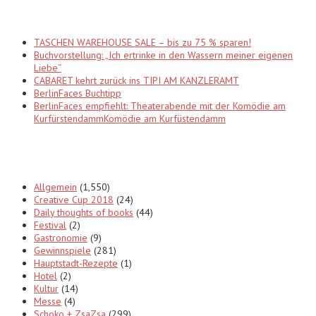
Recent Posts
TASCHEN WAREHOUSE SALE – bis zu 75 % sparen!
Buchvorstellung: „Ich ertrinke in den Wassern meiner eigenen
Liebe“
CABARET kehrt zurück ins TIPI AM KANZLERAMT
BerlinFaces Buchtipp
BerlinFaces empfiehlt: Theaterabende mit der Komödie am
KurfürstendammKomödie am Kurfüstendamm
Categories
Allgemein
(1,550)
Creative Cup 2018
(24)
Daily thoughts of books
(44)
Festival
(2)
Gastronomie
(9)
Gewinnspiele
(281)
Hauptstadt-Rezepte
(1)
Hotel
(2)
Kultur
(14)
Messe
(4)
Schoko + ZsaZsa
(299)