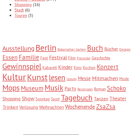
Shopping
(16)
Stadt
(6)
Touren
(3)
Tags
Berlin
Buch
Ausstellung
Bücher
Design
Botanischer Garten
Familie
Essen
Festival
Fest
Film
Geschichte
Freunde
Gewinnspiel
Konzert
Kinder
Kabarett
Kino
Kochen
Kultur
Kunst
lesen
Mitmachen
Messe
Mode
Lesung
Mops
Musik
Museum
Schoko
Party
Roman
Rezension
Tagebuch
Show
Theater
Shopping
Tanzen
Sonntag
Sport
ZsaZsa
Wochenende
Trinken
Verlosung
Weihnachten
Suche