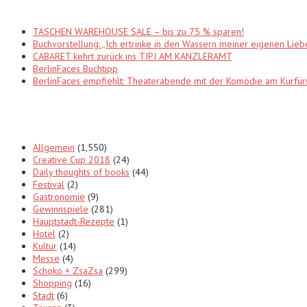
TASCHEN WAREHOUSE SALE – bis zu 75 % sparen!
Buchvorstellung: „Ich ertrinke in den Wassern meiner eigenen Lieb
CABARET kehrt zurück ins TIPI AM KANZLERAMT
BerlinFaces Buchtipp
BerlinFaces empfiehlt: Theaterabende mit der Komödie am Kur
Categories
Allgemein
(1,550)
Creative Cup 2018
(24)
Daily thoughts of books
(44)
Festival
(2)
Gastronomie
(9)
Gewinnspiele
(281)
Hauptstadt-Rezepte
(1)
Hotel
(2)
Kultur
(14)
Messe
(4)
Schoko + ZsaZsa
(299)
Shopping
(16)
Stadt
(6)