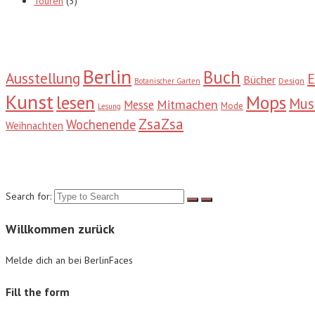
Touren
(3)
Tags
Berlin
Buch
Ausstellung
E
Bücher
Design
Botanischer Garten
Kunst
Mops
lesen
Mu
Mitmachen
Messe
Mode
Lesung
ZsaZsa
Wochenende
Weihnachten
Suche
Search for:
Willkommen zurück
Melde dich an bei BerlinFaces
Fill the form