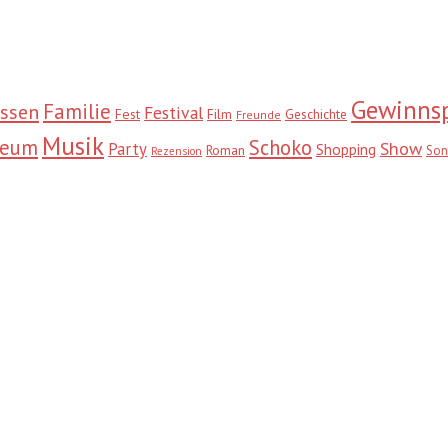
Gewinnsp
Familie
ssen
Festival
Fest
Film
Geschichte
Freunde
Musik
seum
Schoko
Show
Party
Shopping
Roman
Son
Rezension