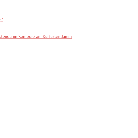
e“
fürstendammKomödie am Kurfüstendamm