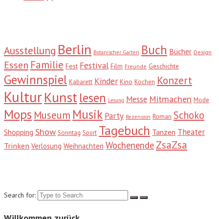
Tags
Berlin
Buch
Ausstellung
Bücher
Design
Botanischer Garten
Familie
Essen
Festival
Fest
Film
Geschichte
Freunde
Gewinnspiel
Konzert
Kinder
Kabarett
Kino
Kochen
Kultur
Kunst
lesen
Mitmachen
Messe
Mode
Lesung
Mops
Musik
Museum
Schoko
Party
Roman
Rezension
Tagebuch
Show
Theater
Shopping
Tanzen
Sonntag
Sport
ZsaZsa
Wochenende
Trinken
Verlosung
Weihnachten
Suche
Search for:
Willkommen zurück