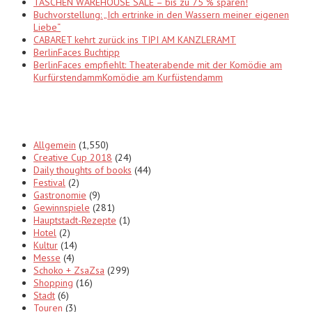
TASCHEN WAREHOUSE SALE – bis zu 75 % sparen!
Buchvorstellung: „Ich ertrinke in den Wassern meiner eigenen
Liebe“
CABARET kehrt zurück ins TIPI AM KANZLERAMT
BerlinFaces Buchtipp
BerlinFaces empfiehlt: Theaterabende mit der Komödie am
KurfürstendammKomödie am Kurfüstendamm
Categories
Allgemein
(1,550)
Creative Cup 2018
(24)
Daily thoughts of books
(44)
Festival
(2)
Gastronomie
(9)
Gewinnspiele
(281)
Hauptstadt-Rezepte
(1)
Hotel
(2)
Kultur
(14)
Messe
(4)
Schoko + ZsaZsa
(299)
Shopping
(16)
Stadt
(6)
Touren
(3)