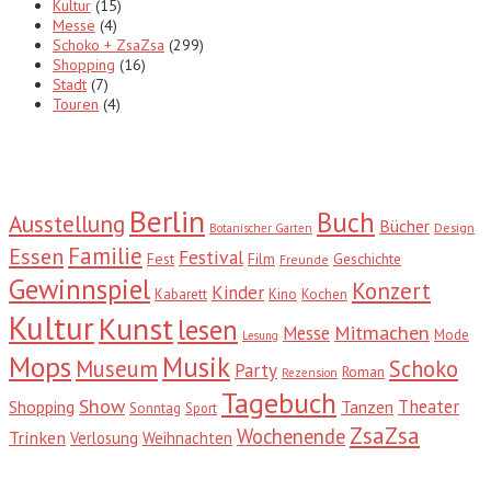
Kultur
(15)
Messe
(4)
Schoko + ZsaZsa
(299)
Shopping
(16)
Stadt
(7)
Touren
(4)
Tags
Berlin
Buch
Ausstellung
Bücher
Design
Botanischer Garten
Familie
Essen
Festival
Fest
Film
Geschichte
Freunde
Gewinnspiel
Konzert
Kinder
Kabarett
Kino
Kochen
Kultur
Kunst
lesen
Mitmachen
Messe
Mode
Lesung
Mops
Musik
Museum
Schoko
Party
Roman
Rezension
Tagebuch
Show
Theater
Shopping
Tanzen
Sonntag
Sport
ZsaZsa
Wochenende
Trinken
Verlosung
Weihnachten