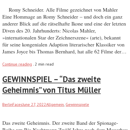
Romy Schneider. Alle Filme gezeichnet von Mahler
Eine Hommage an Romy Schneider – und doch ein ganz
anderer Blick auf die rätselhafte Ikone und eine der letzten
Diven des 20. Jahrhunderts: Nicolas Mahler,
»internationalen Star der Zeichnerszene« (arte), bekannt
für seine kongenialen Adaption literarischer Klassiker von
James Joyce bis Thomas Bernhard, hat alle 62 Filme der…
Continue reading
.
2 min read
GEWINNSPIEL – “Das zweite
Geheimnis” von Titus Müller
BerlinFaces
June 27, 2022
Allgemein
,
Gewinnspiele
Das zweite Geheimnis. Der zweite Band der Spionage-
Reihe um Ria Nachtmann Zwölf Jahre nach dem Mauerbau