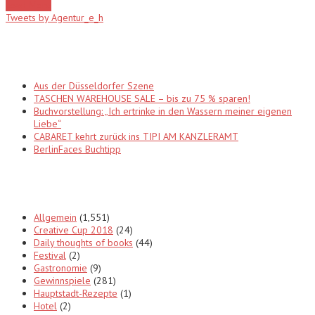
Load More
Tweets by Agentur_e_h
Recent Posts
Aus der Düsseldorfer Szene
TASCHEN WAREHOUSE SALE – bis zu 75 % sparen!
Buchvorstellung: „Ich ertrinke in den Wassern meiner eigenen
Liebe“
CABARET kehrt zurück ins TIPI AM KANZLERAMT
BerlinFaces Buchtipp
Categories
Allgemein
(1,551)
Creative Cup 2018
(24)
Daily thoughts of books
(44)
Festival
(2)
Gastronomie
(9)
Gewinnspiele
(281)
Hauptstadt-Rezepte
(1)
Hotel
(2)