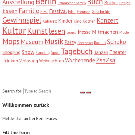
Berlin
Buch
Ausstellung
Bücher
Design
Botanischer Garten
Familie
Essen
Festival
Fest
Film
Geschichte
Freunde
Gewinnspiel
Konzert
Kinder
Kabarett
Kino
Kochen
Kultur
Kunst
lesen
Mitmachen
Messe
Mode
Lesung
Mops
Musik
Museum
Schoko
Party
Roman
Rezension
Tagebuch
Show
Theater
Shopping
Tanzen
Sonntag
Sport
ZsaZsa
Wochenende
Trinken
Verlosung
Weihnachten
Suche
Search for:
Willkommen zurück
Melde dich an bei BerlinFaces
Fill the form