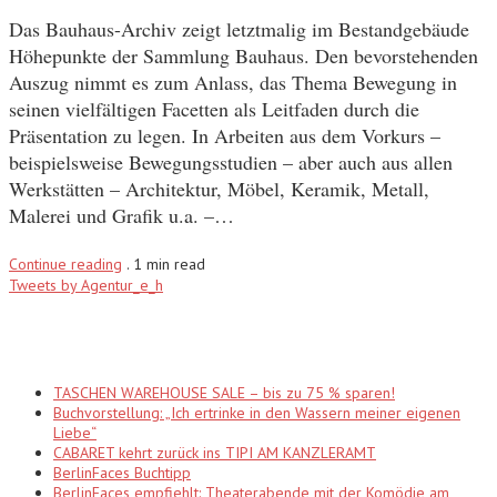
Das Bauhaus-Archiv zeigt letztmalig im Bestandgebäude
Höhepunkte der Sammlung Bauhaus. Den bevorstehenden
Auszug nimmt es zum Anlass, das Thema Bewegung in
seinen vielfältigen Facetten als Leitfaden durch die
Präsentation zu legen. In Arbeiten aus dem Vorkurs –
beispielsweise Bewegungsstudien – aber auch aus allen
Werkstätten – Architektur, Möbel, Keramik, Metall,
Malerei und Grafik u.a. –…
Continue reading
.
1 min read
Tweets by Agentur_e_h
Recent Posts
TASCHEN WAREHOUSE SALE – bis zu 75 % sparen!
Buchvorstellung: „Ich ertrinke in den Wassern meiner eigenen
Liebe“
CABARET kehrt zurück ins TIPI AM KANZLERAMT
BerlinFaces Buchtipp
BerlinFaces empfiehlt: Theaterabende mit der Komödie am